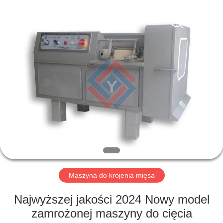
Guangzhou
Jiuying
Food
Machinery
Co.,Ltd.
All
Rights
Reserved.
DO
DOMU
PRODUKTY
POKAZ
VR
O
Maszyna do krojenia mięsa
NAS
Najwyższej jakości 2024 Nowy model
zamrożonej maszyny do cięcia