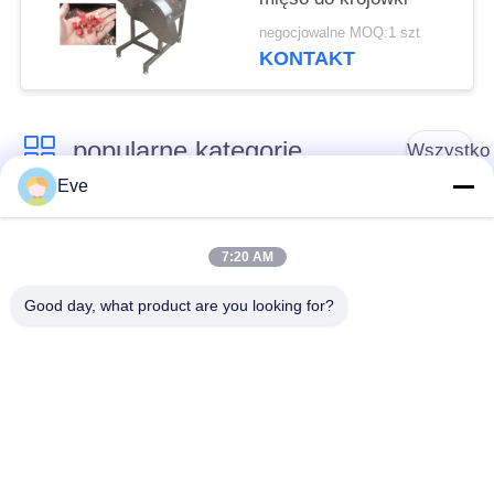
negocjowalne MOQ:1 szt
KONTAKT
popularne kategorie
Wszystko
Eve
Sprzęt do
Sprzęt do
przetwarzania
7:20 AM
przetwórstwa warzyw
owoców
Good day, what product are you looking for?
Obieraczka do
Maszyna do krojenia
Owoców I Warzyw
warzyw
Pralka do warzyw
Linia do produkcji
owocowych
sałatek