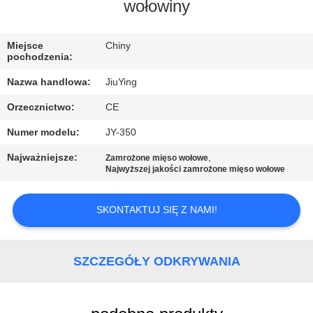
WYCIECZKA
wołowiny
PO
Miejsce
Chiny
FABRYCE
pochodzenia:
Nazwa handlowa:
JiuYing
KONTROLA
Orzecznictwo:
CE
JAKOŚCI
Numer modelu:
JY-350
SKONTAKTUJ
Najważniejsze:
,
Zamrożone mięso wołowe
Najwyższej jakości zamrożone mięso wołowe
SIĘ
Z
SKONTAKTUJ SIĘ Z NAMI!
NAMI
SZCZEGÓŁY ODKRYWANIA
NOWOŚCI