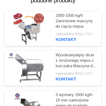
podobne produkty
SPRAWY
1000-1500 kg/h
POPROŚ
Zamrożone maszyny
O
do cięcia mięsa
WYCENĘ
negocjowalne MOQ:1 PCS
KONTAKT
SITEMAP
Wysokowydajny dicer
z mrożonego mięsa z
POLITYKA
kurczaka Maszyna do
PRYWATNOŚCI
sterowania falownikiem
negocjowalne MOQ:1 SZT.
częstotliwości
KONTAKT
3 wymiary 1500 kg/h
15 mm zamrożone
mięso do krojówki