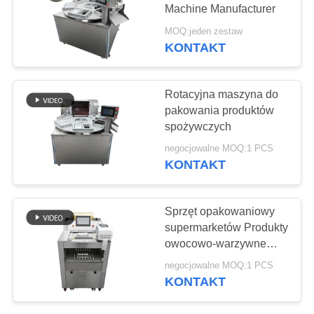
SPRAWY
Machine Manufacturer
MOQ:jeden zestaw
BLOGA
KONTAKT
42
Maszyna próżniowa
POPROŚ
Rotacyjna maszyna do
pakowania produktów
O
spożywczych
WYCENĘ
negocjowalne MOQ:1 PCS
KONTAKT
SITEMAP
14
Sprzęt opakowaniowy
maszyna do
POLITYKA
supermarketów Produkty
owocowo-warzywne
PRYWATNOŚCI
zmiękczenia mięsa
maszyna do
negocjowalne MOQ:1 PCS
opakowania folii do
KONTAKT
pakowania żywności z
funkcją ważenia i