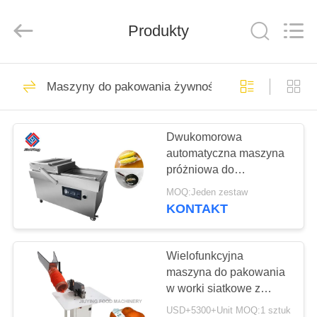
Guangzhou
Jiuying
Food
Produkty
Machinery
Co.,Ltd.
All
Rights
Reserved.
DO
255
Maszyny do pakowania żywności
DOMU
Maszyna do
przetwarzania
Dwukomorowa
PRODUKTY
automatyczna maszyna
mięsa
próżniowa do
POKAZ
pakowania żywności
MOQ:Jeden zestaw
Moc 2,5 kW
VR
KONTAKT
213
O
Wielofunkcyjna
Krajalnica do mięsa
maszyna do pakowania
NAS
w worki siatkowe z
siatką owocową o
USD+5300+Unit MOQ:1 sztuk