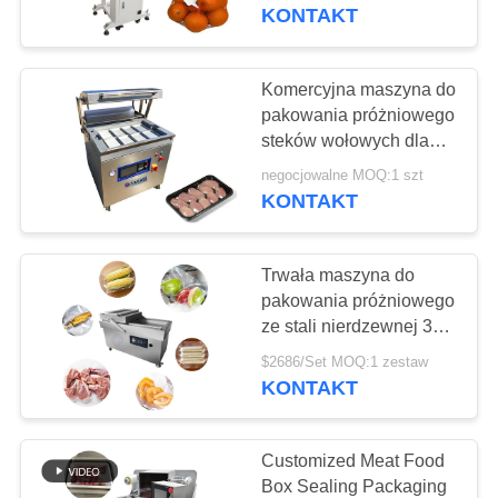
WYCIECZKA
średnicy beczki 170 mm
KONTAKT
PO
FABRYCE
Komercyjna maszyna do
78
pakowania próżniowego
maszyna do
steków wołowych dla
KONTROLA
przemysłu spożywczego
krojenia mięsa
negocjowalne MOQ:1 szt
JAKOŚCI
KONTAKT
SKONTAKTUJ
Trwała maszyna do
SIĘ
pakowania próżniowego
Z
ze stali nierdzewnej 304
130
Podwójna komora
NAMI
$2686/Set MOQ:1 zestaw
KONTAKT
Piła mięsna
NOWOŚCI
Customized Meat Food
Box Sealing Packaging