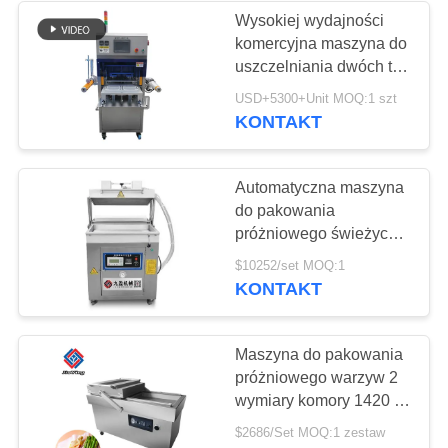
etykietowania
Wysokiej wydajności
komercyjna maszyna do
27
uszczelniania dwóch tac
Nóż do miski do
do pakowania żywności
USD+5300+Unit MOQ:1 szt
KONTAKT
mięsa
Automatyczna maszyna
do pakowania
próżniowego świeżych
owoców i warzyw
32
$10252/set MOQ:1
Maszyna do pakowania
KONTAKT
Maszynka do
skórek z tacą na
żywność
mielenia mięsa
Maszyna do pakowania
próżniowego warzyw 2
wymiary komory 1420 *
765 * 960 mm
$2686/Set MOQ:1 zestaw