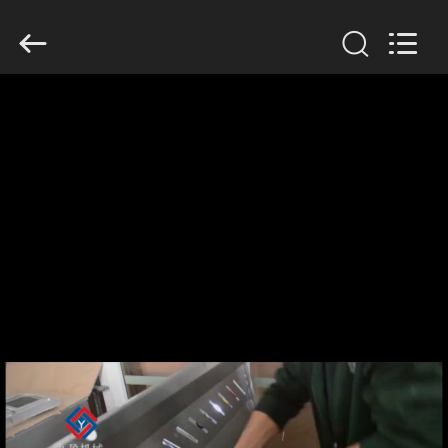
Guangzhou
Jiuying
Food
Machinery
Co.,Ltd.
All
Rights
Reserved.
DO
DOMU
PRODUKTY
POKAZ
VR
O
NAS