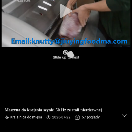
WYCIECZKA
PO
FABRYCE
KONTROLA
JAKOŚCI
SKONTAKTUJ
SIĘ
Z
NAMI
Maszyna do krojenia szynki 50 Hz ze stali nierdzewnej
NOWOŚCI
Krajalnica do mięsa
2020-07-22
57 poglądy