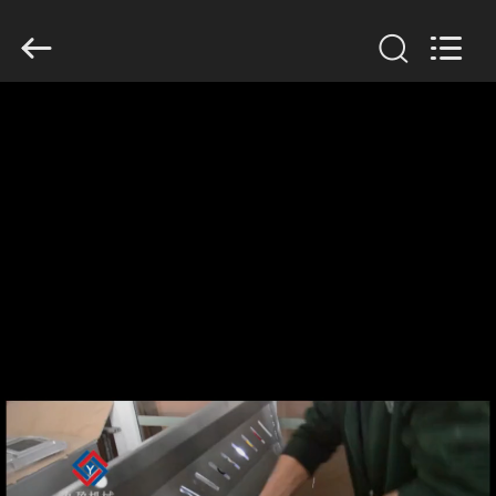
Guangzhou
Jiuying
Food
Machinery
Co.,Ltd.
All
Rights
Reserved.
DO
DOMU
PRODUKTY
POKAZ
VR
O
NAS