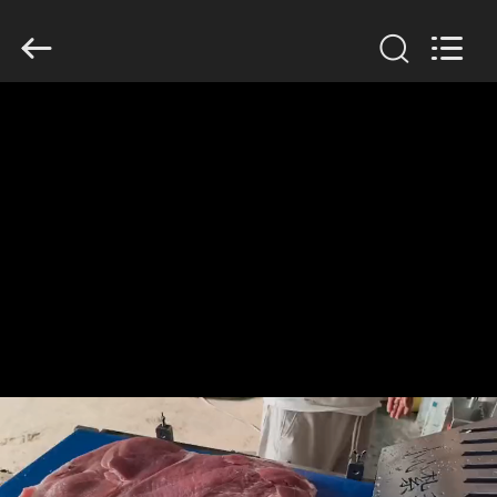
Guangzhou
Jiuying
Food
Machinery
Co.,Ltd.
All
Rights
Reserved.
DO
DOMU
PRODUKTY
POKAZ
VR
O
NAS