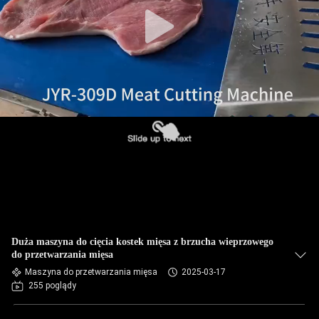
WYCIECZKA
PO
FABRYCE
KONTROLA
JAKOŚCI
SKONTAKTUJ
SIĘ
Z
NAMI
Duża maszyna do cięcia kostek mięsa z brzucha wieprzowego
do przetwarzania mięsa
Maszyna do przetwarzania mięsa
2025-03-17
NOWOŚCI
255 poglądy