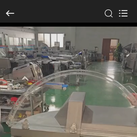
Guangzhou
Jiuying
Food
Machinery
Co.,Ltd.
All
Rights
Reserved.
DO
DOMU
PRODUKTY
POKAZ
VR
O
NAS