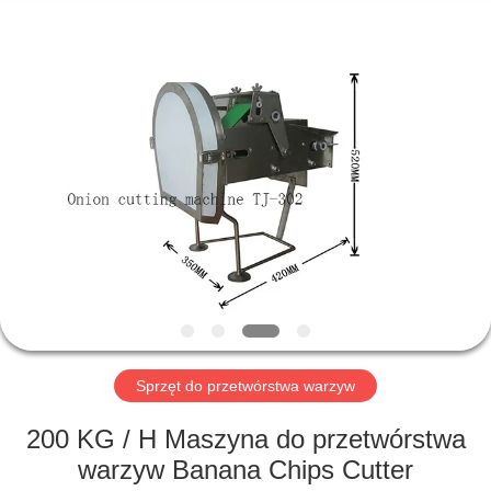
Guangzhou
Jiuying
Food
Machinery
Co.,Ltd.
All
Rights
Reserved.
DO
DOMU
PRODUKTY
POKAZ
VR
O
Sprzęt do przetwórstwa warzyw
NAS
200 KG / H Maszyna do przetwórstwa
warzyw Banana Chips Cutter