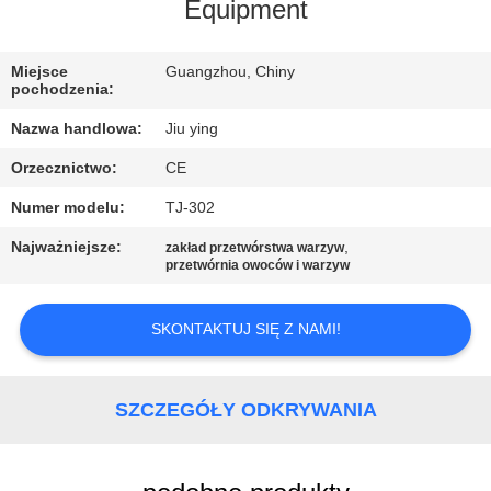
WYCIECZKA
Equipment
PO
Miejsce
Guangzhou, Chiny
FABRYCE
pochodzenia:
Nazwa handlowa:
Jiu ying
KONTROLA
Orzecznictwo:
CE
JAKOŚCI
Numer modelu:
TJ-302
SKONTAKTUJ
Najważniejsze:
,
zakład przetwórstwa warzyw
przetwórnia owoców i warzyw
SIĘ
Z
SKONTAKTUJ SIĘ Z NAMI!
NAMI
SZCZEGÓŁY ODKRYWANIA
NOWOŚCI