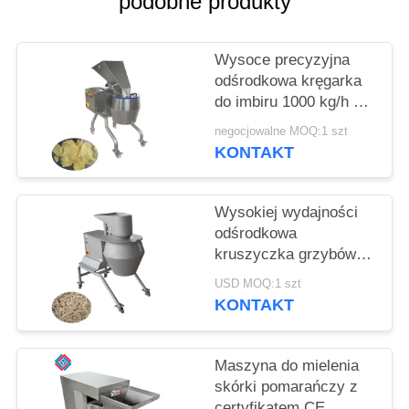
podobne produkty
SPRAWY
Wysoce precyzyjna
POPROŚ
odśrodkowa kręgarka
O
do imbiru 1000 kg/h z
WYCENĘ
głowicą do cięcia 12-
negocjowalne MOQ:1 szt
stacjonarną dla
KONTAKT
przetwórców żywności
SITEMAP
Wysokiej wydajności
odśrodkowa
POLITYKA
kruszyczka grzybów
PRYWATNOŚCI
3000 kg/h z pełną
USD MOQ:1 szt
gamą wymiennych
KONTAKT
głowic tnących
Maszyna do mielenia
skórki pomarańczy z
certyfikatem CE,