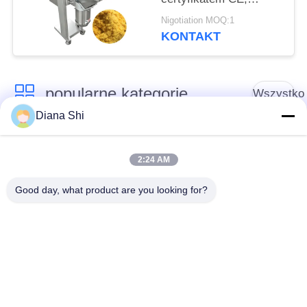
urządzenie do
Nigotiation MOQ:1
kruszenia i rozbijania
KONTAKT
żółtek jaj
popularne kategorie
Wszystko
Diana Shi
Sprzęt do
Sprzęt do
przetwarzania
2:24 AM
przetwórstwa warzyw
owoców
Good day, what product are you looking for?
Obieraczka do
Maszyna do krojenia
Owoców I Warzyw
warzyw
Pralka do warzyw
Linia do produkcji
owocowych
sałatek