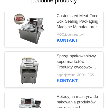
podobne produkty
SPRAWY
Customized Meat Food
POPROŚ
Box Sealing Packaging
O
Machine Manufacturer
WYCENĘ
MOQ:jeden zestaw
KONTAKT
SITEMAP
Sprzęt opakowaniowy
supermarketów
POLITYKA
Produkty owocowo-
PRYWATNOŚCI
warzywne maszyna do
negocjowalne MOQ:1 PCS
opakowania folii do
KONTAKT
pakowania żywności z
funkcją ważenia i
etykietowania
Rotacyjna maszyna do
pakowania produktów
spożywczych