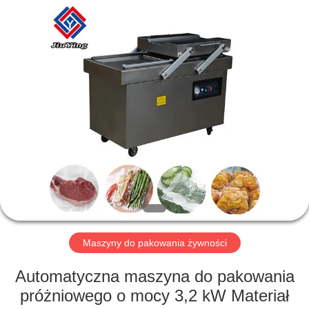
Guangzhou
Jiuying
Food
Machinery
Co.,Ltd.
All
Rights
Reserved.
DO
DOMU
PRODUKTY
POKAZ
VR
O
Maszyny do pakowania żywności
NAS
Automatyczna maszyna do pakowania
próżniowego o mocy 3,2 kW Materiał