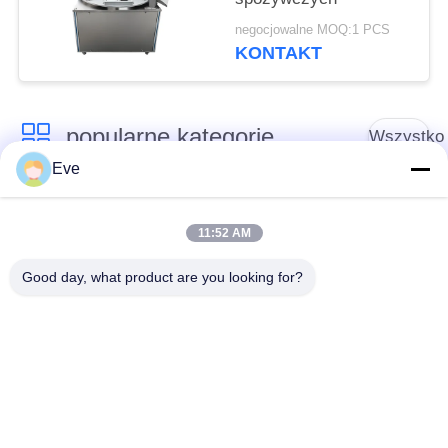
negocjowalne MOQ:1 PCS
KONTAKT
popularne kategorie
Wszystko
Eve
Sprzęt do
Sprzęt do
przetwarzania
11:52 AM
przetwórstwa warzyw
owoców
Good day, what product are you looking for?
Obieraczka do
Maszyna do krojenia
Owoców I Warzyw
warzyw
Pralka do warzyw
Linia do produkcji
owocowych
sałatek