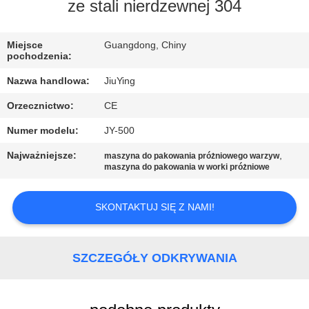
WYCIECZKA
ze stali nierdzewnej 304
PO
Miejsce
Guangdong, Chiny
FABRYCE
pochodzenia:
Nazwa handlowa:
JiuYing
KONTROLA
Orzecznictwo:
CE
JAKOŚCI
Numer modelu:
JY-500
SKONTAKTUJ
Najważniejsze:
,
maszyna do pakowania próżniowego warzyw
maszyna do pakowania w worki próżniowe
SIĘ
Z
SKONTAKTUJ SIĘ Z NAMI!
NAMI
SZCZEGÓŁY ODKRYWANIA
NOWOŚCI