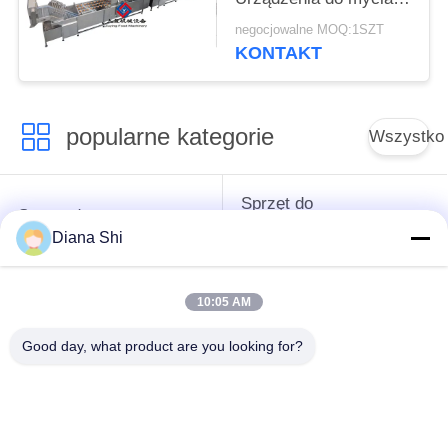
warzyw i owoców
negocjowalne MOQ:1SZT
KONTAKT
popularne kategorie
Wszystko
Sprzęt do
Sprzęt do
przetwarzania
przetwórstwa warzyw
Diana Shi
owoców
10:05 AM
Obieraczka do
Maszyna do krojenia
Owoców I Warzyw
warzyw
Good day, what product are you looking for?
Pralka do warzyw
Linia do produkcji
owocowych
sałatek