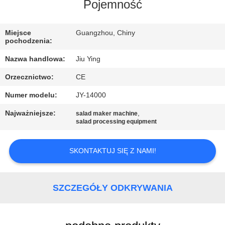
WYCIECZKA
Pojemność
PO
Miejsce
Guangzhou, Chiny
FABRYCE
pochodzenia:
Nazwa handlowa:
Jiu Ying
KONTROLA
Orzecznictwo:
CE
JAKOŚCI
Numer modelu:
JY-14000
SKONTAKTUJ
Najważniejsze:
,
salad maker machine
salad processing equipment
SIĘ
Z
SKONTAKTUJ SIĘ Z NAMI!
NAMI
SZCZEGÓŁY ODKRYWANIA
NOWOŚCI