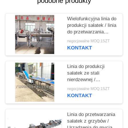
podobne produkty
SPRAWY
Wielofunkcyjna linia do
POPROŚ
produkcji sałatek / linia
O
do przetwarzania
WYCENĘ
warzyw szpinakowych
negocjowalne MOQ:1SZT
KONTAKT
SITEMAP
Linia do produkcji
sałatek ze stali
POLITYKA
nierdzewnej /
PRYWATNOŚCI
przemysłowa linia do
negocjowalne MOQ:1SZT
kontroli warzyw
KONTAKT
Linia do przetwarzania
sałatek z grzybów /
Urządzenia do mycia