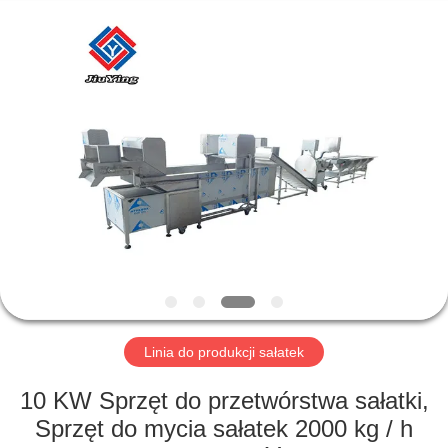
Guangzhou
Jiuying
Food
Machinery
Co.,Ltd.
All
Rights
Reserved.
DO
DOMU
PRODUKTY
POKAZ
VR
O
Linia do produkcji sałatek
NAS
10 KW Sprzęt do przetwórstwa sałatki,
Sprzęt do mycia sałatek 2000 kg / h