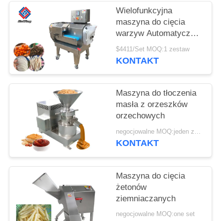
SPRAWY
Wielofunkcyjna
maszyna do cięcia
POPROŚ
warzyw Automatyczny
siekacz do warzyw
O
$4411/Set MOQ:1 zestaw
KONTAKT
WYCENĘ
Maszyna do tłoczenia
SITEMAP
masła z orzeszków
orzechowych
POLITYKA
negocjowalne MOQ:jeden zestaw
KONTAKT
PRYWATNOŚCI
Maszyna do cięcia
żetonów
ziemniaczanych
negocjowalne MOQ:one set