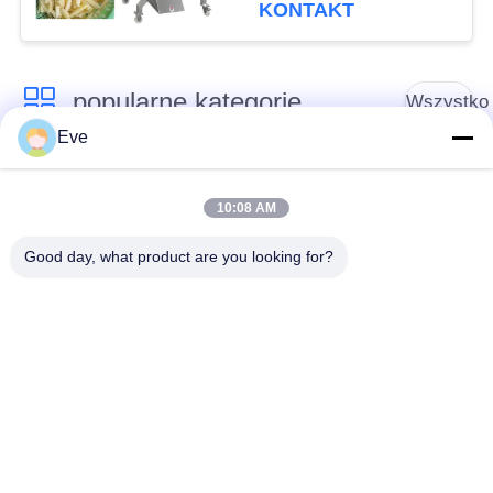
KONTAKT
popularne kategorie
Wszystko
Eve
Sprzęt do
Sprzęt do
przetwarzania
10:08 AM
przetwórstwa warzyw
owoców
Good day, what product are you looking for?
Obieraczka do
Maszyna do krojenia
Owoców I Warzyw
warzyw
Pralka do warzyw
Linia do produkcji
owocowych
sałatek
Maszyna do
Krajalnica do mięsa