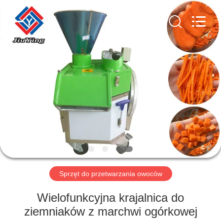
Guangzhou
Jiuying
Food
Machinery
Co.,Ltd.
All
Rights
Reserved.
DO
DOMU
PRODUKTY
POKAZ
VR
O
Sprzęt do przetwarzania owoców
NAS
Wielofunkcyjna krajalnica do
ziemniaków z marchwi ogórkowej