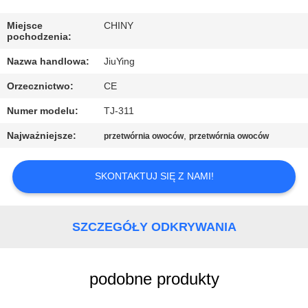
WYCIECZKA
PO
Miejsce
CHINY
pochodzenia:
FABRYCE
Nazwa handlowa:
JiuYing
Orzecznictwo:
CE
KONTROLA
Numer modelu:
TJ-311
JAKOŚCI
Najważniejsze:
,
przetwórnia owoców
przetwórnia owoców
SKONTAKTUJ
SKONTAKTUJ SIĘ Z NAMI!
SIĘ
Z
NAMI
SZCZEGÓŁY ODKRYWANIA
NOWOŚCI
podobne produkty