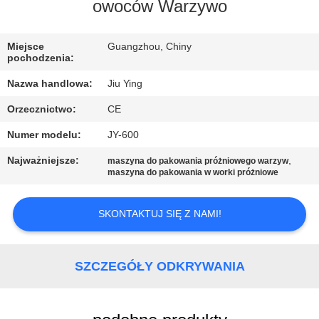
WYCIECZKA
owoców Warzywo
PO
Miejsce
Guangzhou, Chiny
FABRYCE
pochodzenia:
Nazwa handlowa:
Jiu Ying
KONTROLA
Orzecznictwo:
CE
JAKOŚCI
Numer modelu:
JY-600
SKONTAKTUJ
Najważniejsze:
,
maszyna do pakowania próżniowego warzyw
maszyna do pakowania w worki próżniowe
SIĘ
Z
SKONTAKTUJ SIĘ Z NAMI!
NAMI
SZCZEGÓŁY ODKRYWANIA
NOWOŚCI