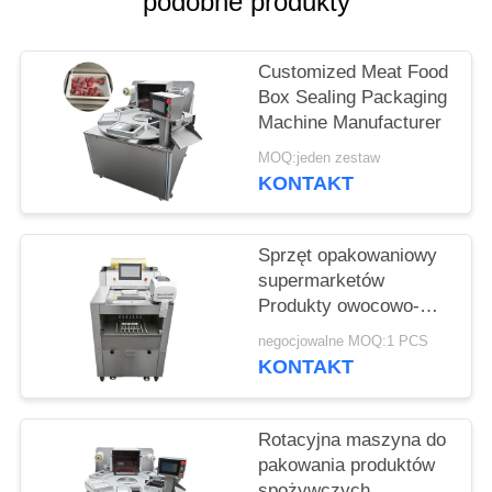
podobne produkty
SPRAWY
Customized Meat Food
POPROŚ
Box Sealing Packaging
O
Machine Manufacturer
WYCENĘ
MOQ:jeden zestaw
KONTAKT
SITEMAP
Sprzęt opakowaniowy
supermarketów
POLITYKA
Produkty owocowo-
PRYWATNOŚCI
warzywne maszyna do
negocjowalne MOQ:1 PCS
opakowania folii do
KONTAKT
pakowania żywności z
funkcją ważenia i
etykietowania
Rotacyjna maszyna do
pakowania produktów
spożywczych