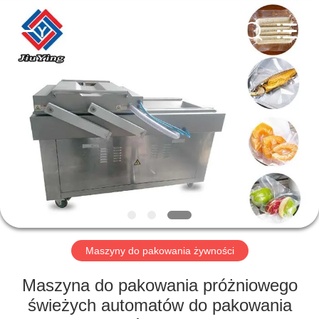
Guangzhou
Jiuying
Food
Machinery
Co.,Ltd.
All
Rights
Reserved.
DO
DOMU
PRODUKTY
POKAZ
VR
O
Maszyny do pakowania żywności
NAS
Maszyna do pakowania próżniowego
świeżych automatów do pakowania