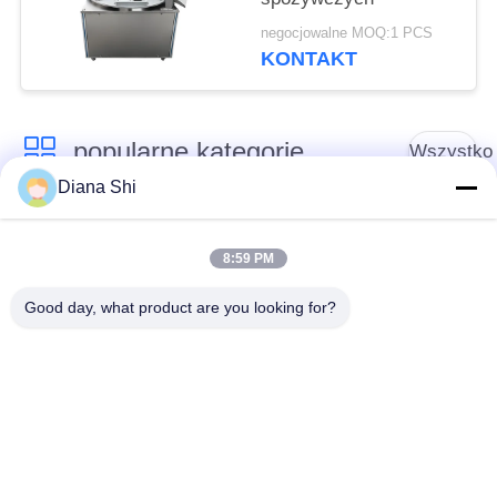
negocjowalne MOQ:1 PCS
KONTAKT
popularne kategorie
Wszystko
Diana Shi
Sprzęt do
Sprzęt do
przetwarzania
8:59 PM
przetwórstwa warzyw
owoców
Good day, what product are you looking for?
Obieraczka do
Maszyna do krojenia
Owoców I Warzyw
warzyw
Pralka do warzyw
Linia do produkcji
owocowych
sałatek