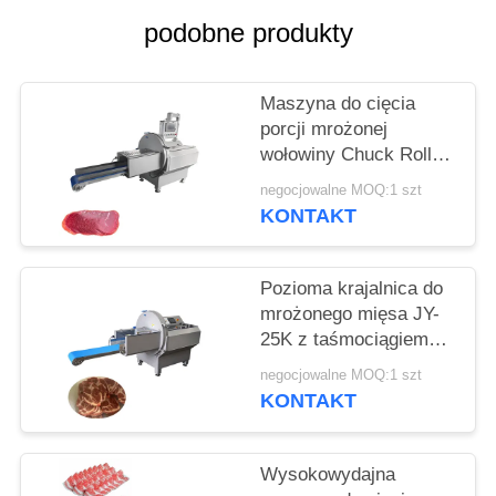
SPRAWY
podobne produkty
POPROŚ
Maszyna do cięcia
O
porcji mrożonej
WYCENĘ
wołowiny Chuck Roll
Slicer z 0,5-30 mm
negocjowalne MOQ:1 szt
regulowalną grubością
KONTAKT
SITEMAP
plastra
POLITYKA
Pozioma krajalnica do
mrożonego mięsa JY-
PRYWATNOŚCI
25K z taśmociągiem
odbiorczym dla firm
negocjowalne MOQ:1 szt
przetwórstwa
KONTAKT
spożywczego
Wysokowydajna