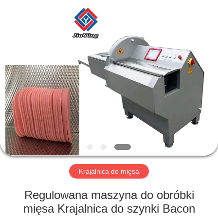
Guangzhou
Jiuying
Food
Machinery
Co.,Ltd.
All
Rights
Reserved.
DO
DOMU
PRODUKTY
POKAZ
VR
O
Krajalnica do mięsa
NAS
Regulowana maszyna do obróbki
mięsa Krajalnica do szynki Bacon