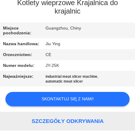
WYCIECZKA
Kotlety wieprzowe Krajalnica do
krajalnic
PO
FABRYCE
Miejsce
Guangzhou, Chiny
pochodzenia:
KONTROLA
Nazwa handlowa:
Jiu Ying
JAKOŚCI
Orzecznictwo:
CE
Numer modelu:
JY-25K
SKONTAKTUJ
Najważniejsze:
,
industrial meat slicer machine
SIĘ
automatic meat slicer
Z
NAMI
SKONTAKTUJ SIĘ Z NAMI!
NOWOŚCI
SZCZEGÓŁY ODKRYWANIA