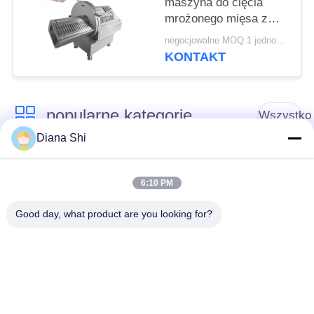
maszyna do cięcia
mrożonego mięsa z
kością i bez kości, z
negocjowalne MOQ:1 jednostka
przyjaznym dla
KONTAKT
użytkownika ekranem
dotykowym
popularne kategorie
Wszystko
Diana Shi
Sprzęt do
Sprzęt do
przetwarzania
6:10 PM
przetwórstwa warzyw
owoców
Good day, what product are you looking for?
Obieraczka do
Maszyna do krojenia
Owoców I Warzyw
warzyw
Pralka do warzyw
Linia do produkcji
owocowych
sałatek