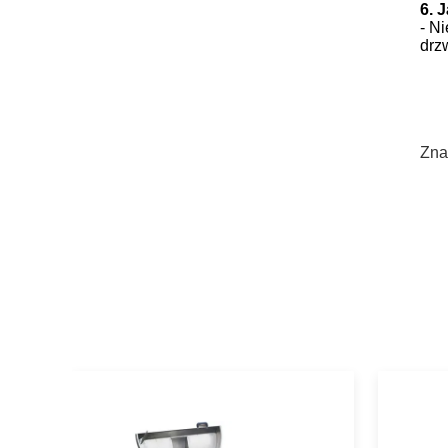
6. 
- N
drz
Zna