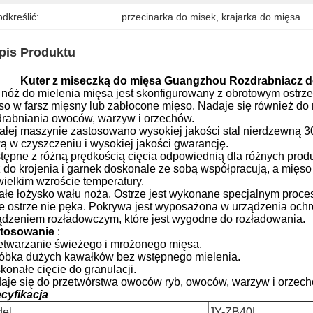
dkreślić:
przecinarka do misek
, 
krajarka do mięsa
pis Produktu
Kuter z
miseczką do
mięsa Guangzhou
Rozdrabniacz 
 nóż do mielenia mięsa jest skonfigurowany z obrotowym ostrze
so w farsz mięsny lub zabłocone mięso.
Nadaje się również do 
drabniania owoców, warzyw i orzechów.
ałej maszynie zastosowano wysokiej jakości stal nierdzewną 304
wą w czyszczeniu i wysokiej jakości gwarancję.
tępne z różną prędkością cięcia odpowiednią dla różnych prod
 do krojenia i garnek doskonale ze sobą współpracują, a mięso
wielkim wzroście temperatury.
ałe łożysko wału noża.
Ostrze jest wykonane specjalnym proces
e ostrze nie pęka.
Pokrywa jest wyposażona w urządzenia ochro
ądzeniem rozładowczym, które jest wygodne do rozładowania.
tosowanie
:
etwarzanie świeżego i mrożonego mięsa.
óbka dużych kawałków bez wstępnego mielenia.
konałe cięcie do granulacji.
aje się do przetwórstwa owoców ryb, owoców, warzyw i orzech
cyfikacja
el
JY-ZB40L