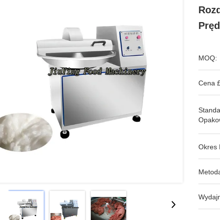
Rozd
Pręd
MOQ:
Cena £
Stand
Opako
Okres 
Metoda
Wydajn