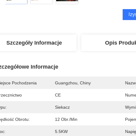
Uzys
Szczegóły Informacje
Opis Produ
zczegółowe Informacje
iejsce Pochodzenia
Guangzhou, Chiny
Nazw
rzecznictwo
CE
Nume
ypu:
Siekacz
Wymi
rędkość Obrotu:
12 Obr./min
Poje
oc:
5.5KW
Napię