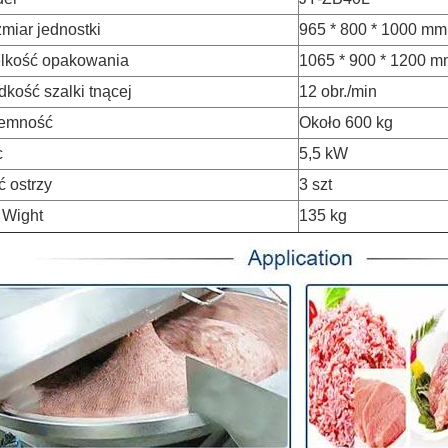
miar jednostki
965 * 800 * 1000 mm
lkość opakowania
1065 * 900 * 1200 
dkość szalki tnącej
12 obr./min
emność
Około 600 kg
c
5,5 kW
ć ostrzy
3 szt
 Wight
135 kg