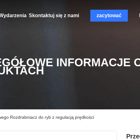
Wydarzenia
Skontaktuj się z nami
zacytować
EGÓŁOWE INFORMACJE 
UKTACH
ego Rozdrabniacz do ryb z regulacją prędkości
Prze