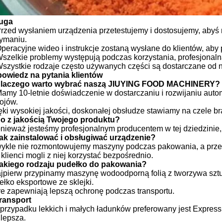
uga
rzed wysłaniem urządzenia przetestujemy i dostosujemy, abyś 
zymaniu.
peracyjne wideo i instrukcje zostaną wysłane do klientów, ab
szelkie problemy występują podczas korzystania, profesjonaln
szystkie rodzaje często używanych części są dostarczane od na
owiedz na pytania klientów
Dlaczego warto wybrać naszą JIUYING FOOD MACHINERY?
 Mamy 10-letnie doświadczenie w dostarczaniu i rozwijaniu au
ojów.
ęki wysokiej jakości, doskonałej obsłudze stawiamy na czele br
Co z jakością Twojego produktu?
onieważ jesteśmy profesjonalnym producentem w tej dziedzinie,
Jak zainstalować i obsługiwać urządzenie?
wykle nie rozmontowujemy maszyny podczas pakowania, a prz
 klienci mogli z niej korzystać bezpośrednio.
Jakiego rodzaju pudełko do pakowania?
ajpierw przypinamy maszynę wodoodporną folią z tworzywa szt
ełko eksportowe ze sklejki.
re zapewniają lepszą ochronę podczas transportu.
Transport
 przypadku lekkich i małych ładunków preferowany jest Express
 lepsza.