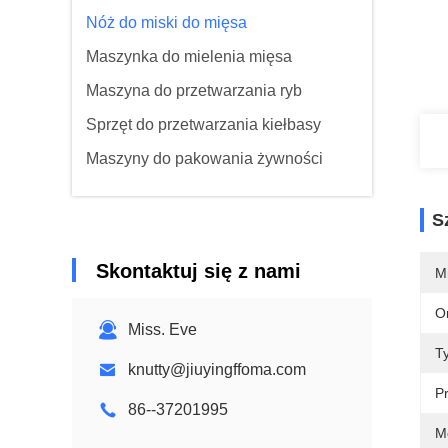
Nóż do miski do mięsa
Maszynka do mielenia mięsa
Maszyna do przetwarzania ryb
Sprzęt do przetwarzania kiełbasy
Maszyny do pakowania żywności
S
Skontaktuj się z nami
M
O
Miss. Eve
T
knutty@jiuyingffoma.com
P
86--37201995
M