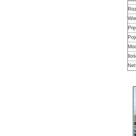
Roz
Wie
Prę
Poj
Mo
Iloś
Net