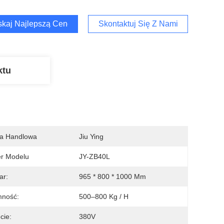
kaj Najlepszą Cenę
Skontaktuj Się Z Nami
ktu
a Handlowa
Jiu Ying
r Modelu
JY-ZB40L
ar:
965 * 800 * 1000 Mm
mność:
500–800 Kg / H
cie:
380V