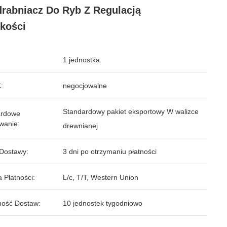
rabniacz Do Ryb Z Regulacją
kości
1 jednostka
:
negocjowalne
Standardowy pakiet eksportowy W walizce
ardowe
wanie:
drewnianej
Dostawy:
3 dni po otrzymaniu płatności
 Płatności:
L/c, T/T, Western Union
ość Dostaw:
10 jednostek tygodniowo