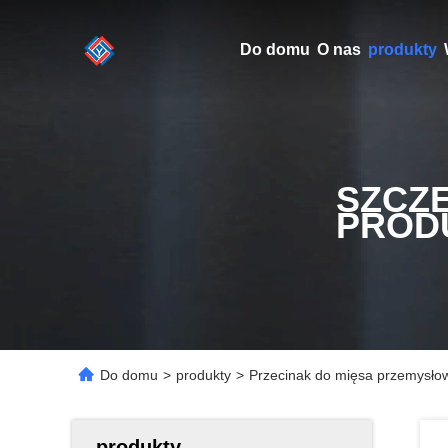
Do domu
O nas
produkty
SZCZ
PROD
Do domu
>
produkty
>
Przecinak do mięsa przemysłow
produkty