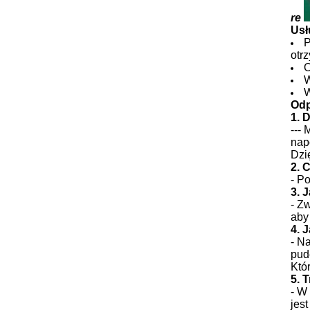
re
Usł
P
otr
O
W
W
Odp
1. 
---
nap
Dzi
2. 
- P
3. 
- Z
aby
4. 
- N
pud
Któ
5. 
- W
jest