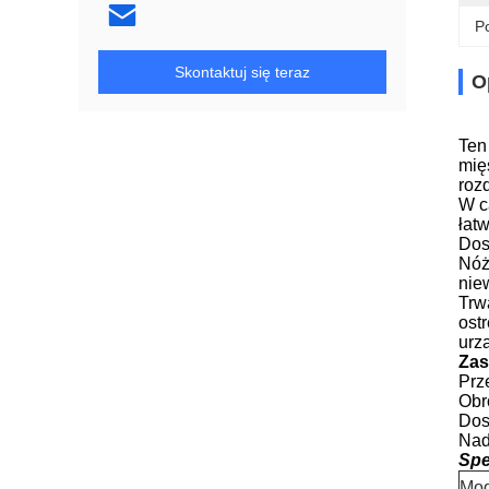
Po
Skontaktuj się teraz
O
Ten
mię
roz
W c
łat
Dos
Nóż
nie
Trw
ostr
urz
Zas
Prz
Obr
Dos
Nad
Spe
Mod