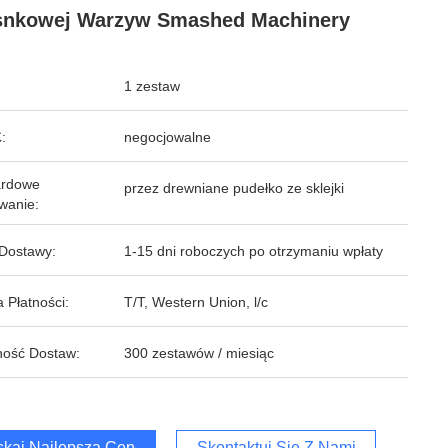
snkowej Warzyw Smashed Machinery
1 zestaw
:
negocjowalne
ardowe
przez drewniane pudełko ze sklejki
wanie:
Dostawy:
1-15 dni roboczych po otrzymaniu wpłaty
 Płatności:
T/T, Western Union, l/c
ość Dostaw:
300 zestawów / miesiąc
kaj Najlepszą Cenę
Skontaktuj Się Z Nami