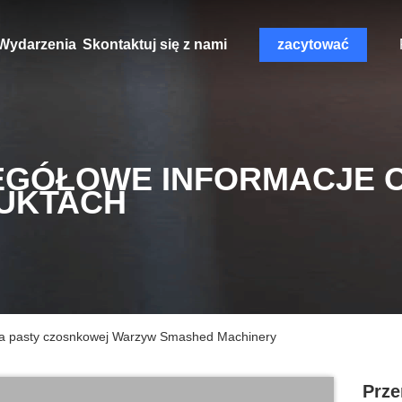
Wydarzenia
Skontaktuj się z nami
zacytować
EGÓŁOWE INFORMACJE 
UKTACH
ia pasty czosnkowej Warzyw Smashed Machinery
Prze