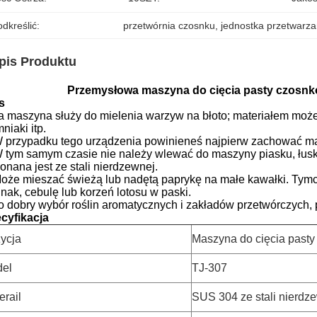
dkreślić:
przetwórnia czosnku
, 
jednostka przetwarza
pis Produktu
Przemysłowa maszyna do cięcia pasty czosn
s
Ta maszyna służy do mielenia warzyw na błoto;
materiałem może 
niaki itp.
W przypadku tego urządzenia powinieneś najpierw zachować ma
W tym samym czasie nie należy wlewać do maszyny piasku, łusk
onana jest ze stali nierdzewnej.
Może mieszać świeżą lub nadętą paprykę na małe kawałki.
Tymc
inak, cebulę lub korzeń lotosu w paski.
To dobry wybór roślin aromatycznych i zakładów przetwórczych,
cyfikacja
ycja
Maszyna do cięcia past
el
TJ-307
erail
SUS 304 ze stali nierdz