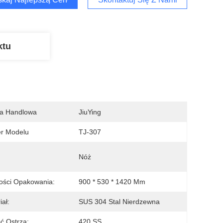
ktu
a Handlowa
JiuYing
r Modelu
TJ-307
Nóż
ości Opakowania:
900 * 530 * 1420 Mm
iał:
SUS 304 Stal Nierdzewna
ć Ostrza:
420 SS