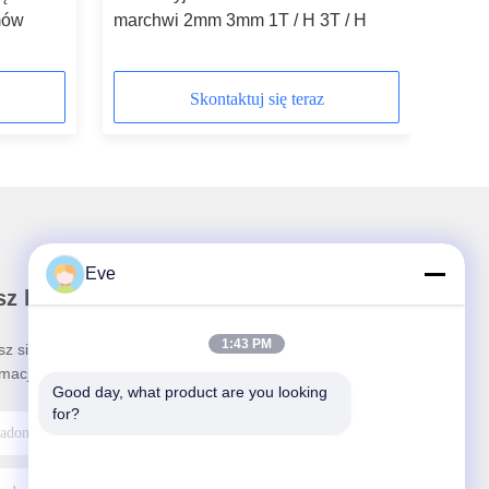
mów
marchwi 2mm 3mm 1T / H 3T / H
Skontaktuj się teraz
Eve
z biuletyn
1:43 PM
sz się do naszego biuletynu z rabatami i innymi
rmacjami.
Good day, what product are you looking 
for?