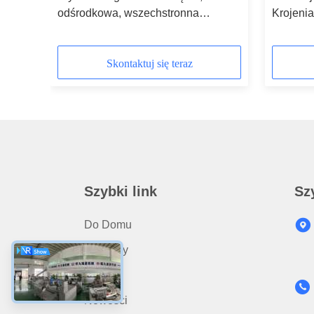
ów,
odśrodkowa, wszechstronna
Krojeni
kruszyna marchewek do przetwórni
doskonał
żywności
Skontaktuj się teraz
Szybki link
Sz
Do Domu
Produkty
O Nas
Nowości