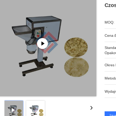
Czo
MOQ:
Cena £
Stand
Opako
Okres 
Metoda
Wydajn
Uzys