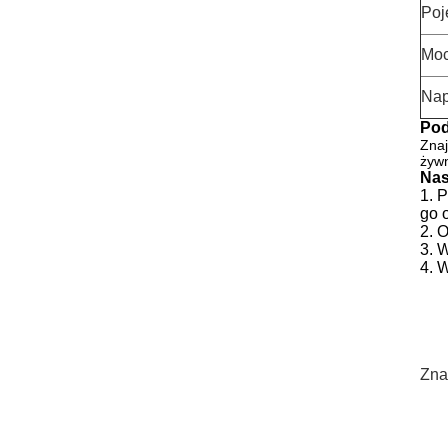
Poj
Mo
Nap
Pod
Znaj
żywn
Nas
1. 
go 
2. 
3. 
4. 
Zna