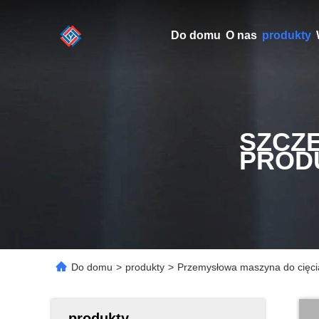
Do domu
O nas
produkty
SZCZ
PROD
Do domu
>
produkty
>
Przemysłowa maszyna do cięc
produkty