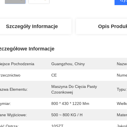
Szczegóły Informacje
Opis Produ
zczegółowe Informacje
iejsce Pochodzenia
Guangzhou, Chiny
Nazw
rzecznictwo
CE
Nume
Maszyna Do Cięcia Pasty 
azwa Elementu:
Typu:
Czosnkowej
ymiar:
800 * 430 * 1220 Mm
Wielk
ane Wyjściowe:
500 ~ 800 KG / H
Mater
ość Ostrza:
10SZT.
Jakoś