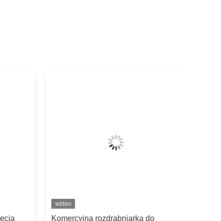
wideo
ęcia
Komercyjna rozdrabniarka do