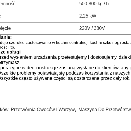
emność
500-800 kg / h
c
2,25 kW
ięcie
220V / 380V
anie:
duje szerokie zastosowanie w kuchni centralnej, kuchni szkolnej, resta
ości itp.
ze usługi
Przed wysłaniem urządzenia przetestujemy i dostosujemy, dzięk
otrzymasz.
Operacyjne wideo i instrukcje zostaną wysłane do klientów, aby
Wszelkie problemy pojawiają się podczas korzystania z naszych
Wszystkie często używane części są dostarczane przez cały rok.
ków:
Przetwórnia Owoców I Warzyw
,
Maszyna Do Przetwórst