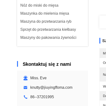
Nóż do miski do mięsa
Maszynka do mielenia mięsa
Maszyna do przetwarzania ryb
Sprzęt do przetwarzania kiełbasy
Maszyny do pakowania żywności
S
M
O
Skontaktuj się z nami
N
Miss. Eve
W
knutty@jiuyingffoma.com
D
86--37201995
Il