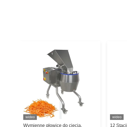
wideo
wideo
ia
Wymienne głowice do cięcia,
12 Stacj