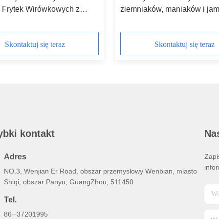
a Frytek Wirówkowych z
ziemniaków, maniaków i ja
ymi rezultatami
Skontaktuj się teraz
Skontaktuj się teraz
ybki kontakt
Nas
Adres
Zapi
info
NO.3, Wenjian Er Road, obszar przemysłowy Wenbian, miasto
Shiqi, obszar Panyu, GuangZhou, 511450
Tel.
86--37201995