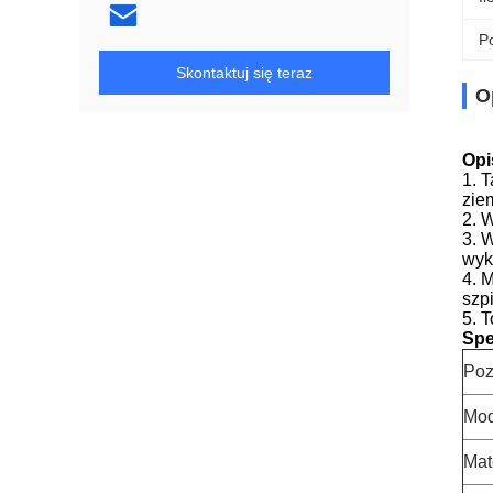
Po
Skontaktuj się teraz
O
Opi
1. 
ziem
2. 
3. 
wyk
4. 
szp
5. 
Spe
Poz
Mod
Mat