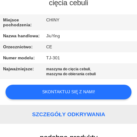
WYCIECZKA
cięcia cebuli
PO
Miejsce
CHINY
FABRYCE
pochodzenia:
Nazwa handlowa:
JiuYing
KONTROLA
Orzecznictwo:
CE
JAKOŚCI
Numer modelu:
TJ-301
SKONTAKTUJ
Najważniejsze:
,
maszyna do cięcia cebuli
maszyna do obierania cebuli
SIĘ
Z
SKONTAKTUJ SIĘ Z NAMI!
NAMI
SZCZEGÓŁY ODKRYWANIA
NOWOŚCI