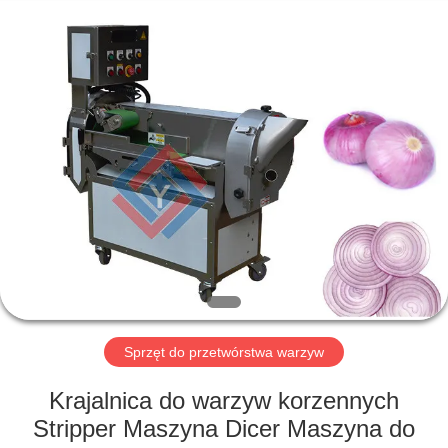
Guangzhou
Jiuying
Food
Machinery
Co.,Ltd.
All
Rights
Reserved.
DO
DOMU
PRODUKTY
POKAZ
VR
O
Sprzęt do przetwórstwa warzyw
NAS
Krajalnica do warzyw korzennych
Stripper Maszyna Dicer Maszyna do