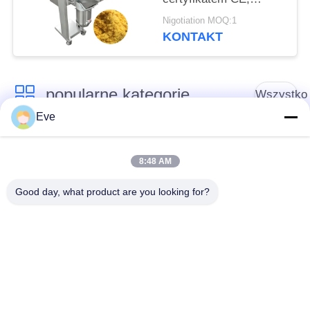
urządzenie do
Nigotiation MOQ:1
kruszenia i rozbijania
KONTAKT
żółtek jaj
popularne kategorie
Wszystko
Eve
Sprzęt do
Sprzęt do
przetwarzania
8:48 AM
przetwórstwa warzyw
owoców
Good day, what product are you looking for?
Obieraczka do
Maszyna do krojenia
Owoców I Warzyw
warzyw
Pralka do warzyw
Linia do produkcji
owocowych
sałatek