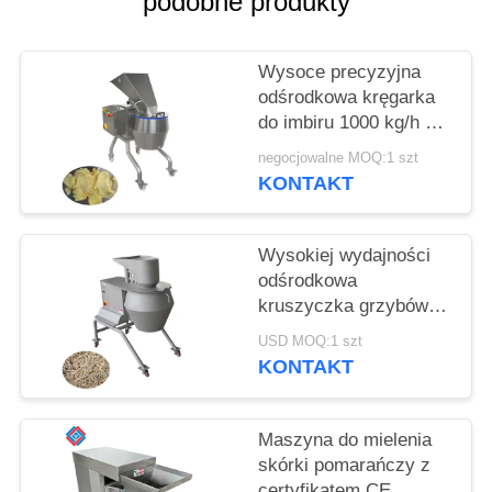
podobne produkty
SPRAWY
Wysoce precyzyjna
POPROŚ
odśrodkowa kręgarka
O
do imbiru 1000 kg/h z
WYCENĘ
głowicą do cięcia 12-
negocjowalne MOQ:1 szt
stacjonarną dla
KONTAKT
przetwórców żywności
SITEMAP
Wysokiej wydajności
odśrodkowa
POLITYKA
kruszyczka grzybów
PRYWATNOŚCI
3000 kg/h z pełną
USD MOQ:1 szt
gamą wymiennych
KONTAKT
głowic tnących
Maszyna do mielenia
skórki pomarańczy z
certyfikatem CE,