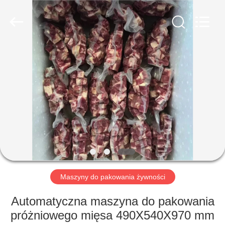
Guangzhou
Jiuying
Food
Machinery
Co.,Ltd.
All
Rights
Reserved.
DO
DOMU
PRODUKTY
POKAZ
VR
O
Maszyny do pakowania żywności
NAS
Automatyczna maszyna do pakowania
próżniowego mięsa 490X540X970 mm