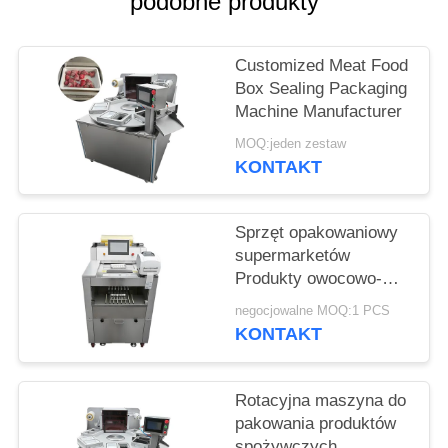
podobne produkty
SPRAWY
Customized Meat Food
POPROŚ
Box Sealing Packaging
O
Machine Manufacturer
WYCENĘ
MOQ:jeden zestaw
KONTAKT
SITEMAP
Sprzęt opakowaniowy
supermarketów
POLITYKA
Produkty owocowo-
PRYWATNOŚCI
warzywne maszyna do
negocjowalne MOQ:1 PCS
opakowania folii do
KONTAKT
pakowania żywności z
funkcją ważenia i
etykietowania
Rotacyjna maszyna do
pakowania produktów
spożywczych