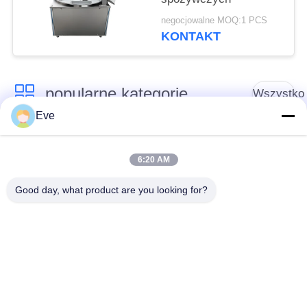
negocjowalne MOQ:1 PCS
KONTAKT
popularne kategorie
Wszystko
Eve
Sprzęt do
Sprzęt do
przetwarzania
6:20 AM
przetwórstwa warzyw
owoców
Good day, what product are you looking for?
Obieraczka do
Maszyna do krojenia
Owoców I Warzyw
warzyw
Pralka do warzyw
Linia do produkcji
owocowych
sałatek