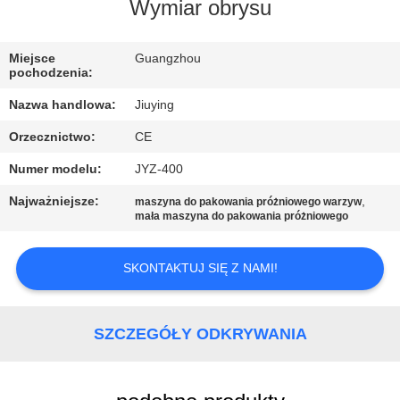
WYCIECZKA
Wymiar obrysu
PO
Miejsce
Guangzhou
FABRYCE
pochodzenia:
Nazwa handlowa:
Jiuying
KONTROLA
Orzecznictwo:
CE
JAKOŚCI
Numer modelu:
JYZ-400
SKONTAKTUJ
Najważniejsze:
,
maszyna do pakowania próżniowego warzyw
mała maszyna do pakowania próżniowego
SIĘ
Z
SKONTAKTUJ SIĘ Z NAMI!
NAMI
SZCZEGÓŁY ODKRYWANIA
NOWOŚCI