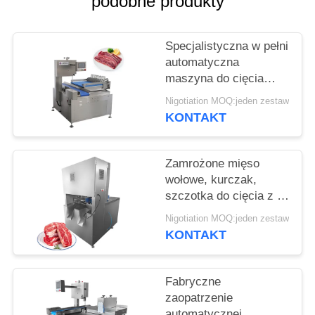
podobne produkty
SPRAWY
Specjalistyczna w pełni
POPROŚ
automatyczna
O
maszyna do cięcia
WYCENĘ
kości Cięgacz mięsa
Nigotiation MOQ:jeden zestaw
Cięgacz wieprzowin
KONTAKT
SITEMAP
Zamrożone mięso
wołowe, kurczak,
POLITYKA
szczotka do cięcia z 8
PRYWATNOŚCI
sztuk ostrza
Nigotiation MOQ:jeden zestaw
KONTAKT
Fabryczne
zaopatrzenie
automatycznej