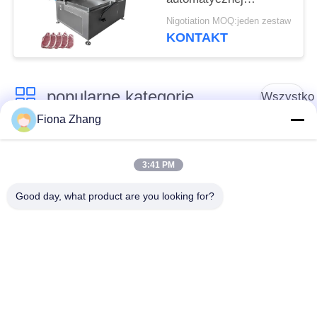
maszyny do cięcia
Nigotiation MOQ:jeden zestaw
kości, zamrożonego
KONTAKT
mięsa wołowego,
krajalnicy, krajalnicy do
wieprzowiny
popularne kategorie
Wszystko
Fiona Zhang
Sprzęt do
Sprzęt do
przetwarzania
3:41 PM
przetwórstwa warzyw
owoców
Good day, what product are you looking for?
Obieraczka do
Maszyna do krojenia
Owoców I Warzyw
warzyw
Pralka do warzyw
Linia do produkcji
owocowych
sałatek