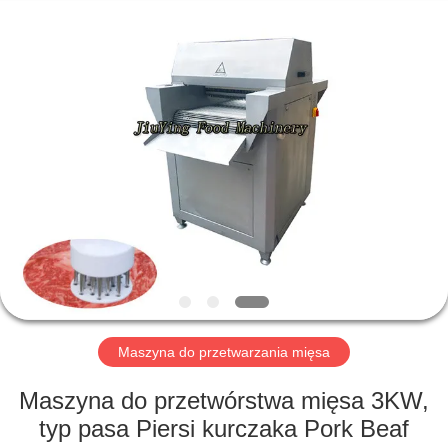
Guangzhou
Jiuying
Food
Machinery
Co.,Ltd.
All
Rights
Reserved.
DO
DOMU
PRODUKTY
POKAZ
VR
O
Maszyna do przetwarzania mięsa
NAS
Maszyna do przetwórstwa mięsa 3KW,
typ pasa Piersi kurczaka Pork Beaf