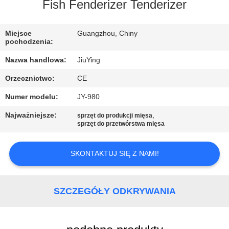
WYCIECZKA
Fish Fenderizer Tenderizer
PO
Miejsce
Guangzhou, Chiny
FABRYCE
pochodzenia:
Nazwa handlowa:
JiuYing
KONTROLA
Orzecznictwo:
CE
JAKOŚCI
Numer modelu:
JY-980
SKONTAKTUJ
Najważniejsze:
,
sprzęt do produkcji mięsa
sprzęt do przetwórstwa mięsa
SIĘ
Z
SKONTAKTUJ SIĘ Z NAMI!
NAMI
SZCZEGÓŁY ODKRYWANIA
NOWOŚCI