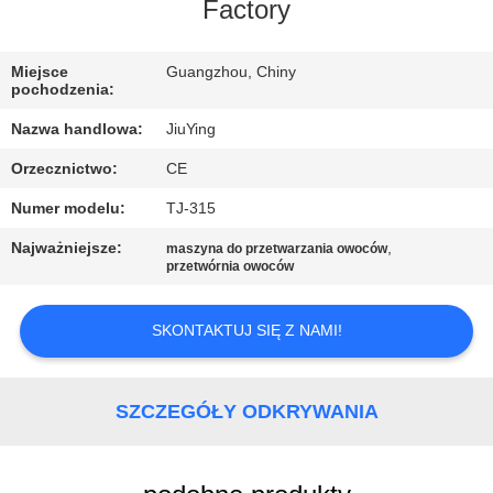
WYCIECZKA
Factory
PO
Miejsce
Guangzhou, Chiny
FABRYCE
pochodzenia:
Nazwa handlowa:
JiuYing
KONTROLA
Orzecznictwo:
CE
JAKOŚCI
Numer modelu:
TJ-315
SKONTAKTUJ
Najważniejsze:
,
maszyna do przetwarzania owoców
przetwórnia owoców
SIĘ
Z
SKONTAKTUJ SIĘ Z NAMI!
NAMI
SZCZEGÓŁY ODKRYWANIA
NOWOŚCI