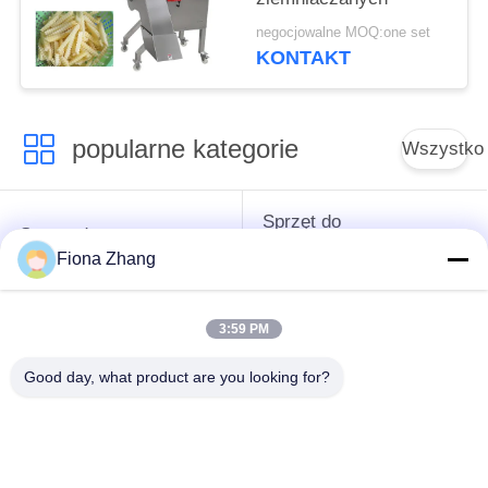
negocjowalne MOQ:one set
KONTAKT
popularne kategorie
Wszystko
Sprzęt do
Sprzęt do
przetwarzania
przetwórstwa warzyw
Fiona Zhang
owoców
3:59 PM
Obieraczka do
Maszyna do krojenia
Owoców I Warzyw
warzyw
Good day, what product are you looking for?
Pralka do warzyw
Linia do produkcji
owocowych
sałatek