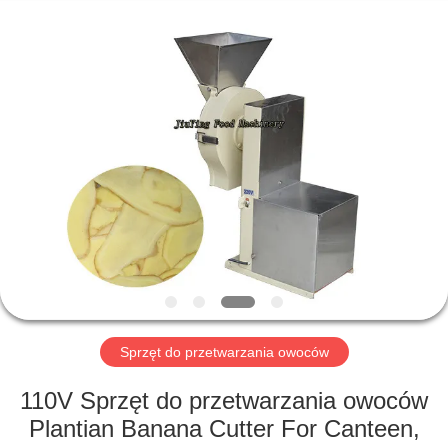
Guangzhou
Jiuying
Food
Machinery
Co.,Ltd.
All
Rights
Reserved.
DO
DOMU
PRODUKTY
POKAZ
VR
O
Sprzęt do przetwarzania owoców
NAS
110V Sprzęt do przetwarzania owoców
Plantian Banana Cutter For Canteen,