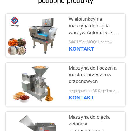
podobne produkty
SPRAWY
Wielofunkcyjna
POPROŚ
maszyna do cięcia
O
warzyw Automatyczny
WYCENĘ
siekacz do warzyw
$4411/Set MOQ:1 zestaw
KONTAKT
SITEMAP
Maszyna do tłoczenia
masła z orzeszków
POLITYKA
orzechowych
PRYWATNOŚCI
negocjowalne MOQ:jeden zestaw
KONTAKT
Maszyna do cięcia
żetonów
ziemniaczanych