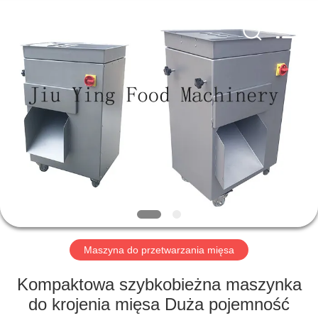
Guangzhou
Jiuying
Food
Machinery
Co.,Ltd.
All
Rights
Reserved.
DO
DOMU
PRODUKTY
POKAZ
VR
O
Maszyna do przetwarzania mięsa
NAS
Kompaktowa szybkobieżna maszynka
do krojenia mięsa Duża pojemność