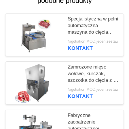
podobne produkty
SPRAWY
Specjalistyczna w pełni
POPROŚ
automatyczna
O
maszyna do cięcia
WYCENĘ
kości Cięgacz mięsa
Nigotiation MOQ:jeden zestaw
Cięgacz wieprzowin
KONTAKT
SITEMAP
Zamrożone mięso
wołowe, kurczak,
POLITYKA
szczotka do cięcia z 8
PRYWATNOŚCI
sztuk ostrza
Nigotiation MOQ:jeden zestaw
KONTAKT
Fabryczne
zaopatrzenie
automatycznej