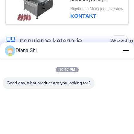
maszyny do cięcia
Nigotiation MOQ:jeden zestaw
kości, zamrożonego
KONTAKT
mięsa wołowego,
krajalnicy, krajalnicy do
wieprzowiny
popularne kategorie
Wszystko
Diana Shi
Sprzęt do
Sprzęt do
przetwarzania
10:17 PM
przetwórstwa warzyw
owoców
Good day, what product are you looking for?
Obieraczka do
Maszyna do krojenia
Owoców I Warzyw
warzyw
Pralka do warzyw
Linia do produkcji
owocowych
sałatek