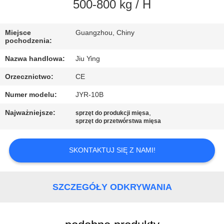
WYCIECZKA
500-800 kg / H
PO
Miejsce
Guangzhou, Chiny
FABRYCE
pochodzenia:
Nazwa handlowa:
Jiu Ying
KONTROLA
Orzecznictwo:
CE
JAKOŚCI
Numer modelu:
JYR-10B
SKONTAKTUJ
Najważniejsze:
,
sprzęt do produkcji mięsa
sprzęt do przetwórstwa mięsa
SIĘ
Z
SKONTAKTUJ SIĘ Z NAMI!
NAMI
SZCZEGÓŁY ODKRYWANIA
NOWOŚCI