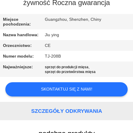
WYCIECZKA
żywność Roczna gwarancja
PO
Miejsce
Guangzhou, Shenzhen, Chiny
FABRYCE
pochodzenia:
Nazwa handlowa:
Jiu ying
KONTROLA
Orzecznictwo:
CE
JAKOŚCI
Numer modelu:
TJ-208B
SKONTAKTUJ
Najważniejsze:
,
sprzęt do produkcji mięsa
sprzęt do przetwórstwa mięsa
SIĘ
Z
SKONTAKTUJ SIĘ Z NAMI!
NAMI
SZCZEGÓŁY ODKRYWANIA
NOWOŚCI