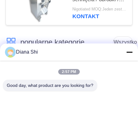
Tenderizing mięsa
Nigotiated MOQ:Jeden zestaw
Fibre
KONTAKT
popularne kategorie
Wszystko
Diana Shi
Sprzęt do
Sprzęt do
przetwarzania
2:57 PM
przetwórstwa warzyw
owoców
Good day, what product are you looking for?
Obieraczka do
Maszyna do krojenia
Owoców I Warzyw
warzyw
Pralka do warzyw
Linia do produkcji
owocowych
sałatek