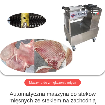
Guangzhou
Jiuying
Food
Machinery
Co.,Ltd.
All
Rights
Reserved.
DO
DOMU
PRODUKTY
POKAZ
VR
O
Maszyna do zmiękczenia mięsa
NAS
Automatyczna maszyna do steków
mięsnych ze stekiem na zachodnią