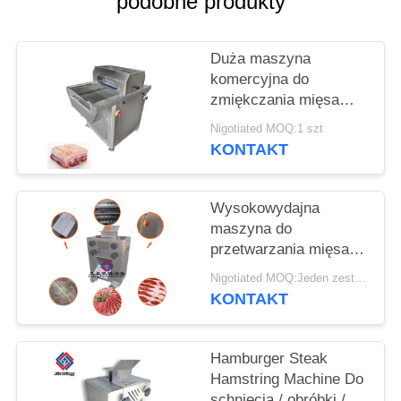
podobne produkty
SPRAWY
Duża maszyna
POPROŚ
komercyjna do
O
zmiękczania mięsa
WYCENĘ
wieprzowego i mięsa
Nigotiated MOQ:1 szt
wieloigłowa do
KONTAKT
przetwórstwa
SITEMAP
spożywczego
Wysokowydajna
maszyna do
POLITYKA
przetwarzania mięsa /
PRYWATNOŚCI
Tenderizer wołowy
Nigotiated MOQ:Jeden zestaw
Commercial
KONTAKT
Hamburger Steak
Hamstring Machine Do
schnięcia / obróbki /