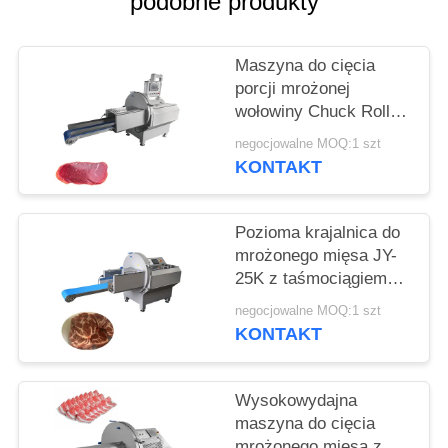
podobne produkty
SPRAWY
Maszyna do cięcia
POPROŚ
porcji mrożonej
O
wołowiny Chuck Roll
WYCENĘ
Slicer z 0,5-30 mm
negocjowalne MOQ:1 szt
regulowalną grubością
KONTAKT
plastra
SITEMAP
Pozioma krajalnica do
mrożonego mięsa JY-
POLITYKA
25K z taśmociągiem
PRYWATNOŚCI
odbiorczym dla firm
negocjowalne MOQ:1 szt
przetwórstwa
KONTAKT
spożywczego
Wysokowydajna
maszyna do cięcia
mrożonego mięsa z