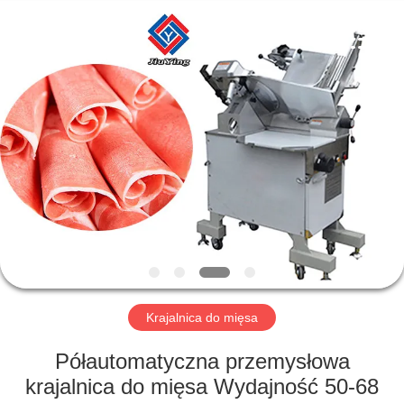
Guangzhou
Jiuying
Food
Machinery
Co.,Ltd.
All
Rights
Reserved.
DO
DOMU
PRODUKTY
POKAZ
VR
O
Krajalnica do mięsa
NAS
Półautomatyczna przemysłowa
krajalnica do mięsa Wydajność 50-68