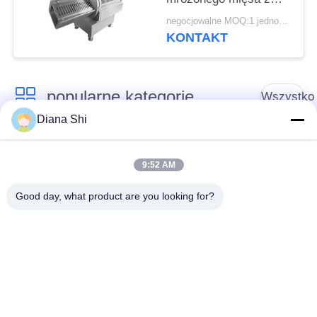
kością i bez kości, z
negocjowalne MOQ:1 jednostka
przyjaznym dla
KONTAKT
użytkownika ekranem
dotykowym
popularne kategorie
Wszystko
Diana Shi
Sprzęt do
Sprzęt do
przetwarzania
9:52 AM
przetwórstwa warzyw
owoców
Good day, what product are you looking for?
Obieraczka do
Maszyna do krojenia
Owoców I Warzyw
warzyw
Pralka do warzyw
Linia do produkcji
owocowych
sałatek