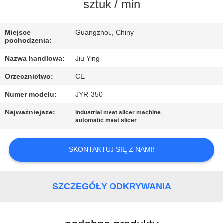
WYCIECZKA
sztuk / min
PO
Miejsce
Guangzhou, Chiny
FABRYCE
pochodzenia:
Nazwa handlowa:
Jiu Ying
KONTROLA
Orzecznictwo:
CE
JAKOŚCI
Numer modelu:
JYR-350
SKONTAKTUJ
Najważniejsze:
,
industrial meat slicer machine
automatic meat slicer
SIĘ
Z
SKONTAKTUJ SIĘ Z NAMI!
NAMI
SZCZEGÓŁY ODKRYWANIA
NOWOŚCI