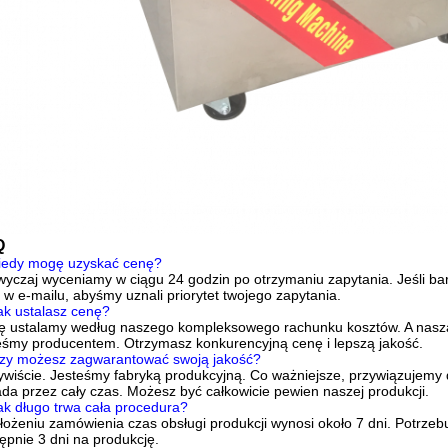
Q
Kiedy mogę uzyskać cenę?
yczaj wyceniamy w ciągu 24 godzin po otrzymaniu zapytania. Jeśli bar
w e-mailu, abyśmy uznali priorytet twojego zapytania.
ak ustalasz cenę?
 ustalamy według naszego kompleksowego rachunku kosztów. A nasza 
eśmy producentem. Otrzymasz konkurencyjną cenę i lepszą jakość.
Czy możesz zagwarantować swoją jakość?
wiście. Jesteśmy fabryką produkcyjną. Co ważniejsze, przywiązujemy d
da przez cały czas. Możesz być całkowicie pewien naszej produkcji.
ak długo trwa cała procedura?
łożeniu zamówienia czas obsługi produkcji wynosi około 7 dni. Potrzeb
ępnie 3 dni na produkcję.