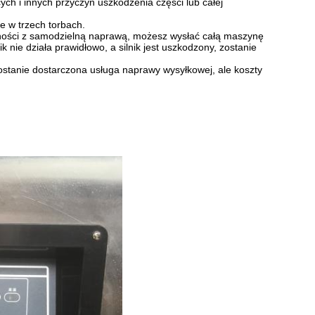
cych i innych przyczyn uszkodzenia części lub całej
te w trzech torbach.
udności z samodzielną naprawą, możesz wysłać całą maszynę
 nie działa prawidłowo, a silnik jest uszkodzony, zostanie
ostanie dostarczona usługa naprawy wysyłkowej, ale koszty