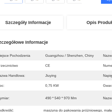
Szczegóły Informacje
Opis Produ
zczegółowe Informacje
iejsce Pochodzenia
Guangzhou / Shenzhen, Chiny
Nazw
rzecznictwo
CE
Nume
azwa Handlowa:
Jiuying
Napię
oc:
0,75 KW
Gwara
ymiar:
490 * 540 * 970 Mm
Nazw
dkreślić:
maszyna do pakowania próżniowego
, 
mała