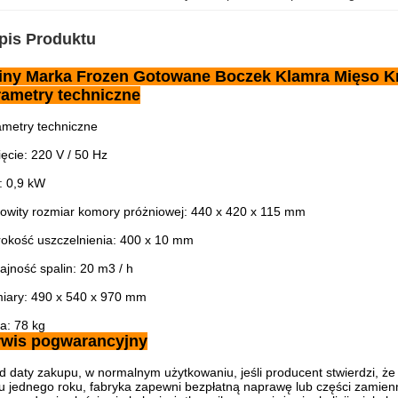
pis Produktu
iny Marka Frozen Gotowane Boczek Klamra Mięso Kro
ametry techniczne
metry techniczne
ęcie: 220 V / 50 Hz
: 0,9 kW
owity rozmiar komory próżniowej: 440 x 420 x 115 mm
okość uszczelnienia: 400 x 10 mm
jność spalin: 20 m3 / h
iary: 490 x 540 x 970 mm
a: 78 kg
rwis pogwarancyjny
d daty zakupu, w normalnym użytkowaniu, jeśli producent stwierdzi, ż
u jednego roku, fabryka zapewni bezpłatną naprawę lub części zamien