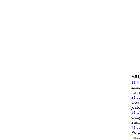
FA
1) 
Zazw
nam 
2) J
Cenę
jest
3) 
Oczy
zasa
4) J
Po z
nast