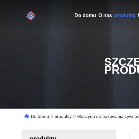
Do domu
O nas
produkty
SZCZ
PROD
Do domu
>
produkty
>
Maszyna do pakowania żywnośc
produkty