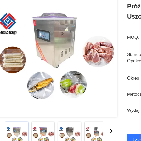
Próż
Uszc
MOQ:
Stand
Opako
Okres 
Metoda
Wydajn
Uzys