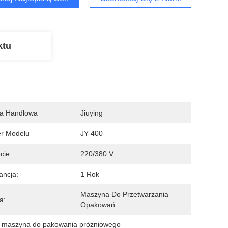
ktu
a Handlowa
Jiuying
r Modelu
JY-400
cie:
220/380 V.
ncja:
1 Rok
Maszyna Do Przetwarzania 
a:
Opakowań
 maszyna do pakowania próżniowego