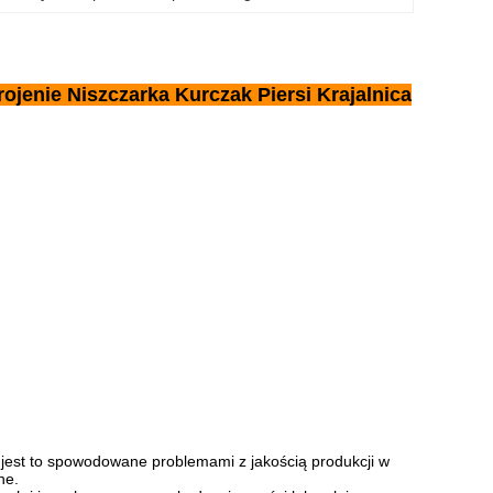
jenie Niszczarka Kurczak Piersi Krajalnica
e jest to spowodowane problemami z jakością produkcji w
ne.