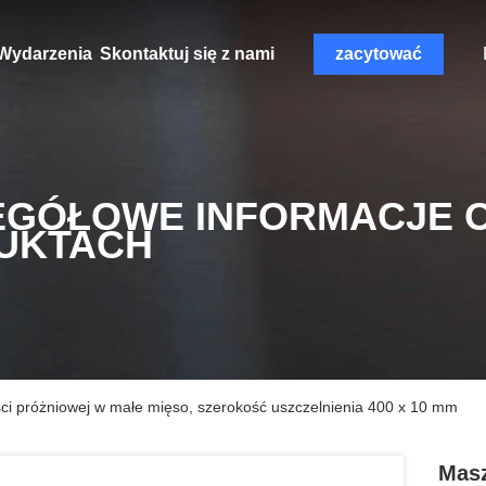
Wydarzenia
Skontaktuj się z nami
zacytować
EGÓŁOWE INFORMACJE 
UKTACH
i próżniowej w małe mięso, szerokość uszczelnienia 400 x 10 mm
Mas