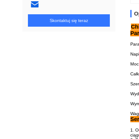
O
Skontaktuj się teraz
Ch
Par
Para
Napi
Moc
Całk
Szer
Wyda
Wym
Wag
Se
1. O
ciąg