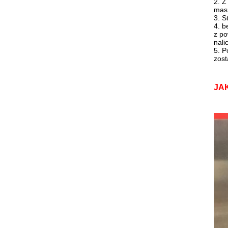
2. Z
masz
3. S
4. b
z po
nali
5. P
zost
JA