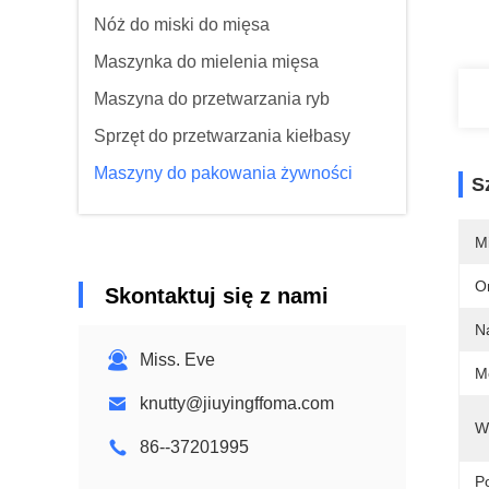
Nóż do miski do mięsa
Maszynka do mielenia mięsa
Maszyna do przetwarzania ryb
Sprzęt do przetwarzania kiełbasy
Maszyny do pakowania żywności
S
M
O
Skontaktuj się z nami
N
Miss. Eve
M
knutty@jiuyingffoma.com
W
86--37201995
Po