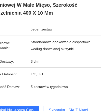
niowej W Małe Mięso, Szerokość
zelnienia 400 X 10 Mm
Jeden zestaw
Standardowe opakowanie eksportowe
ardowe
wanie:
według drewnianej skrzynki
Dostawy:
3 dni
 Płatności:
L/C, T/T
ość Dostaw:
5 zestawów tygodniowo
kaj Najlepszą Cenę
Skontaktuj Się Z Nami