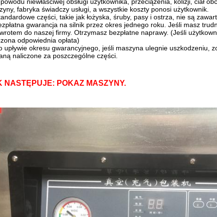
 powodu niewłaściwej obsługi użytkownika, przeciążenia, kolizji, ciał ob
yny, fabryka świadczy usługi, a wszystkie koszty ponosi użytkownik.
tandardowe części, takie jak łożyska, śruby, pasy i ostrza, nie są zawar
ezpłatna gwarancja na silnik przez okres jednego roku. Jeśli masz tr
wrotem do naszej firmy. Otrzymasz bezpłatne naprawy. (Jeśli użytkownik
czona odpowiednia opłata)
o upływie okresu gwarancyjnego, jeśli maszyna ulegnie uszkodzeniu, z
aną naliczone za poszczególne części.
K NASTĘPUJE: POKAZ MASZYNY.