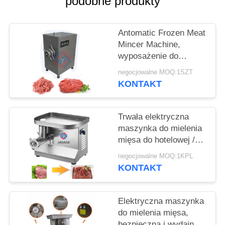
podobne produkty
SPRAWY
Antomatic Frozen Meat
POPROŚ
Mincer Machine,
O
wyposażenie do
WYCENĘ
szlifowania kości
negocjowalne MOQ:1SZT
mięsnych
KONTAKT
SITEMAP
Trwała elektryczna
maszynka do mielenia
POLITYKA
mięsa do hotelowej /
PRYWATNOŚCI
maszynki do mielenia
negocjowalne MOQ:1KPL
wieprzowiny
KONTAKT
Elektryczna maszynka
do mielenia mięsa,
bezpieczna i wydajna