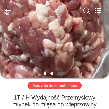
Guangzhou
Jiuying
Food
Machinery
Co.,Ltd.
All
Rights
Reserved.
DO
DOMU
PRODUKTY
POKAZ
VR
O
Maszynka do mielenia mięsa
NAS
1T / H Wydajność Przemysłowy
młynek do mięsa do wieprzowiny