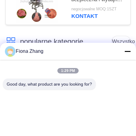
maszyna do mielenia
negocjowalne MOQ:1SZT
mięsa
KONTAKT
popularne kategorie
Wszystko
Fiona Zhang
Sprzęt do
Sprzęt do
przetwarzania
1:29 PM
przetwórstwa warzyw
owoców
Good day, what product are you looking for?
Obieraczka do
Maszyna do krojenia
Owoców I Warzyw
warzyw
Pralka do warzyw
Linia do produkcji
owocowych
sałatek