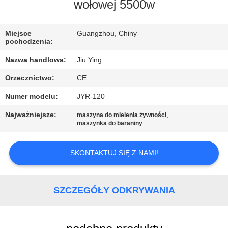
WYCIECZKA
wołowej 5500w
PO
Miejsce
Guangzhou, Chiny
FABRYCE
pochodzenia:
Nazwa handlowa:
Jiu Ying
KONTROLA
Orzecznictwo:
CE
JAKOŚCI
Numer modelu:
JYR-120
SKONTAKTUJ
Najważniejsze:
,
maszyna do mielenia żywności
maszynka do baraniny
SIĘ
Z
SKONTAKTUJ SIĘ Z NAMI!
NAMI
SZCZEGÓŁY ODKRYWANIA
NOWOŚCI