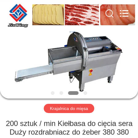
Guangzhou
Jiuying
Food
Machinery
Co.,Ltd.
All
Rights
Reserved.
DO
DOMU
PRODUKTY
POKAZ
VR
O
Krajalnica do mięsa
NAS
200 sztuk / min Kiełbasa do cięcia sera
Duży rozdrabniacz do żeber 380 380