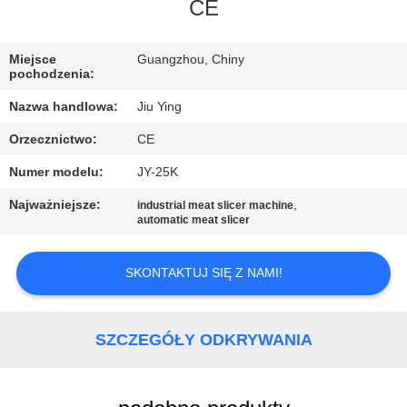
WYCIECZKA
CE
PO
Miejsce
Guangzhou, Chiny
FABRYCE
pochodzenia:
Nazwa handlowa:
Jiu Ying
KONTROLA
Orzecznictwo:
CE
JAKOŚCI
Numer modelu:
JY-25K
SKONTAKTUJ
Najważniejsze:
,
industrial meat slicer machine
automatic meat slicer
SIĘ
Z
SKONTAKTUJ SIĘ Z NAMI!
NAMI
SZCZEGÓŁY ODKRYWANIA
NOWOŚCI