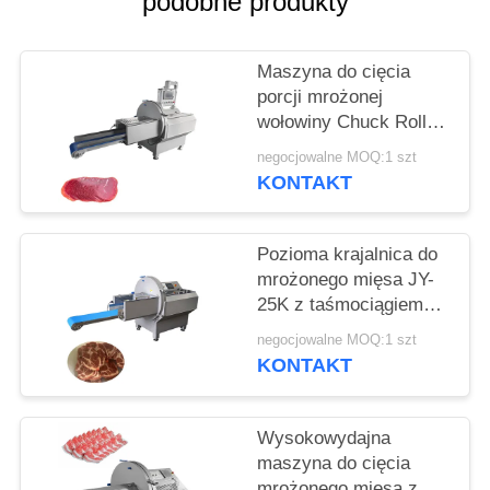
podobne produkty
SPRAWY
Maszyna do cięcia
POPROŚ
porcji mrożonej
O
wołowiny Chuck Roll
WYCENĘ
Slicer z 0,5-30 mm
negocjowalne MOQ:1 szt
regulowalną grubością
KONTAKT
plastra
SITEMAP
Pozioma krajalnica do
mrożonego mięsa JY-
POLITYKA
25K z taśmociągiem
PRYWATNOŚCI
odbiorczym dla firm
negocjowalne MOQ:1 szt
przetwórstwa
KONTAKT
spożywczego
Wysokowydajna
maszyna do cięcia
mrożonego mięsa z