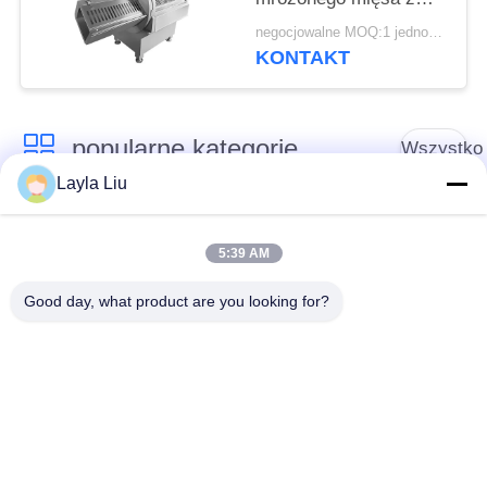
kością i bez kości, z
negocjowalne MOQ:1 jednostka
przyjaznym dla
KONTAKT
użytkownika ekranem
dotykowym
popularne kategorie
Wszystko
Layla Liu
Sprzęt do
Sprzęt do
przetwarzania
5:39 AM
przetwórstwa warzyw
owoców
Good day, what product are you looking for?
Obieraczka do
Maszyna do krojenia
Owoców I Warzyw
warzyw
Pralka do warzyw
Linia do produkcji
owocowych
sałatek