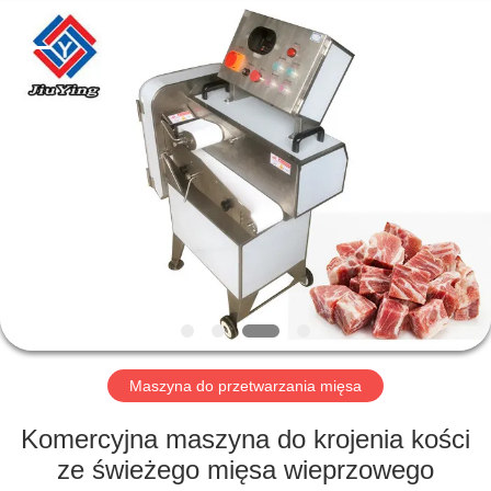
Guangzhou
Jiuying
Food
Machinery
Co.,Ltd.
All
Rights
Reserved.
DO
DOMU
PRODUKTY
POKAZ
VR
O
Maszyna do przetwarzania mięsa
NAS
Komercyjna maszyna do krojenia kości
ze świeżego mięsa wieprzowego