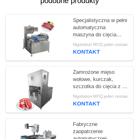
podobne produkty
SPRAWY
Specjalistyczna w pełni
POPROŚ
automatyczna
O
maszyna do cięcia
WYCENĘ
kości Cięgacz mięsa
Nigotiation MOQ:jeden zestaw
Cięgacz wieprzowin
KONTAKT
SITEMAP
Zamrożone mięso
wołowe, kurczak,
POLITYKA
szczotka do cięcia z 8
PRYWATNOŚCI
sztuk ostrza
Nigotiation MOQ:jeden zestaw
KONTAKT
Fabryczne
zaopatrzenie
automatycznej