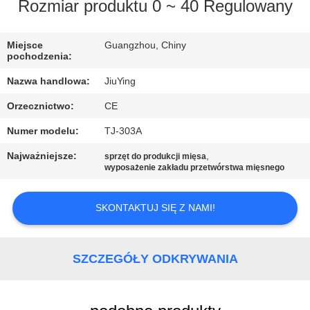
WYCIECZKA
Rozmiar produktu 0 ~ 40 Regulowany
PO
Miejsce
Guangzhou, Chiny
FABRYCE
pochodzenia:
Nazwa handlowa:
JiuYing
KONTROLA
Orzecznictwo:
CE
JAKOŚCI
Numer modelu:
TJ-303A
SKONTAKTUJ
Najważniejsze:
,
sprzęt do produkcji mięsa
wyposażenie zakładu przetwórstwa mięsnego
SIĘ
Z
SKONTAKTUJ SIĘ Z NAMI!
NAMI
SZCZEGÓŁY ODKRYWANIA
NOWOŚCI