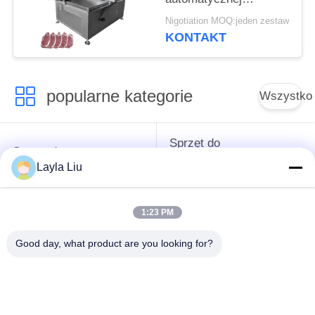
maszyny do cięcia
Nigotiation MOQ:jeden zestaw
kości, zamrożonego
KONTAKT
mięsa wołowego,
krajalnicy, krajalnicy do
wieprzowiny
popularne kategorie
Wszystko
Sprzęt do
Sprzęt do
przetwarzania
przetwórstwa warzyw
Layla Liu
owoców
1:23 PM
Obieraczka do
Maszyna do krojenia
Owoców I Warzyw
warzyw
Good day, what product are you looking for?
Pralka do warzyw
Linia do produkcji
owocowych
sałatek