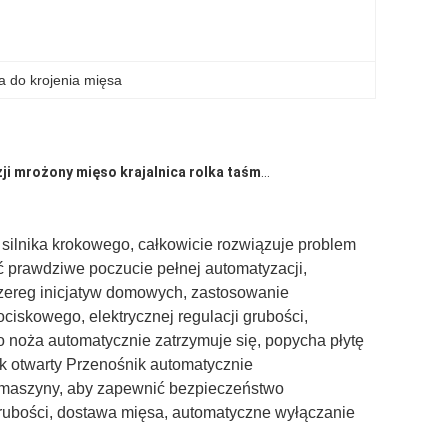
 do krojenia mięsa
ji
mrożony
mięso
krajalnica
rolka taśmy
maszyna
do gorącego gar
silnika krokowego, całkowicie rozwiązuje problem
ć prawdziwe poczucie pełnej automatyzacji,
szereg inicjatyw domowych, zastosowanie
ciskowego, elektrycznej regulacji grubości,
 noża automatycznie zatrzymuje się, popycha płytę
ak otwarty Przenośnik automatycznie
 maszyny, aby zapewnić bezpieczeństwo
 grubości, dostawa mięsa, automatyczne wyłączanie