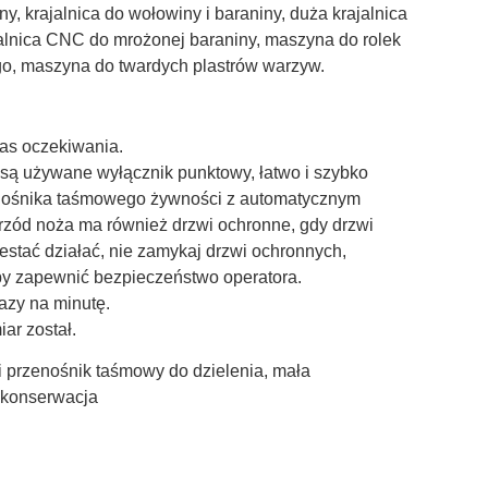
ny, krajalnica do wołowiny i baraniny, duża krajalnica
ajalnica CNC do mrożonej baraniny, maszyna do rolek
wego, maszyna do twardych plastrów warzyw.
zas oczekiwania.
e są używane wyłącznik punktowy, łatwo i szybko
enośnika taśmowego żywności z automatycznym
Przód noża ma również drzwi ochronne, gdy drzwi
estać działać, nie zamykaj drzwi ochronnych,
by zapewnić bezpieczeństwo operatora.
azy na minutę.
ar został.
 i przenośnik taśmowy do dzielenia, mała
 konserwacja