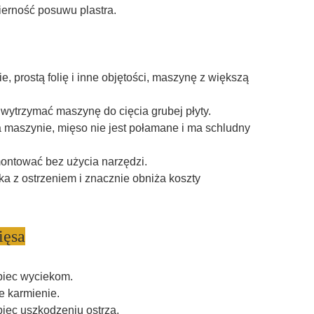
erność posuwu plastra.
, prostą folię i inne objętości, maszynę z większą
wytrzymać maszynę do cięcia grubej płyty.
 maszynie, mięso nie jest połamane i ma schludny
montować bez użycia narzędzi.
ika z ostrzeniem i znacznie obniża koszty
ięsa
biec wyciekom.
e karmienie.
biec uszkodzeniu ostrza.