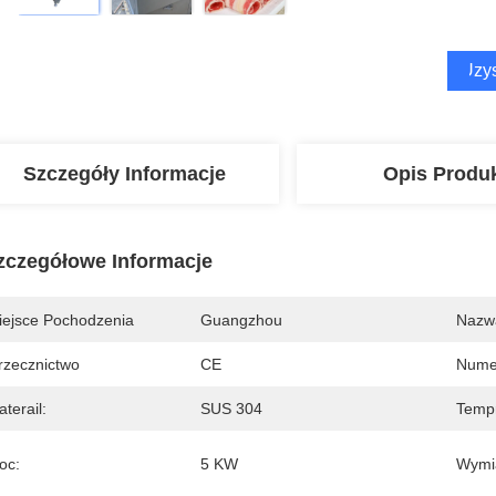
Uzys
Szczegóły Informacje
Opis Produ
zczegółowe Informacje
iejsce Pochodzenia
Guangzhou
Nazw
rzecznictwo
CE
Nume
terail:
SUS 304
Tempr
oc:
5 KW
Wymi