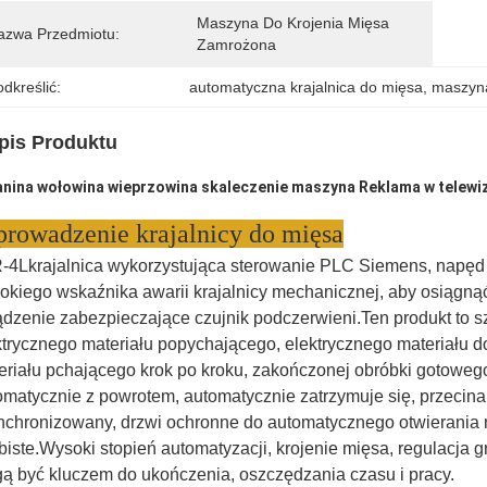
Maszyna Do Krojenia Mięsa 
azwa Przedmiotu:
Zamrożona
dkreślić:
automatyczna krajalnica do mięsa
, 
maszyna
pis Produktu
anina
wołowina
wieprzowina
skaleczenie
maszyna
Reklama w telewiz
rowadzenie krajalnicy do mięsa
-4L
krajalnica wykorzystująca sterowanie PLC Siemens, napęd 
okiego wskaźnika awarii krajalnicy mechanicznej, aby osiągną
ądzenie zabezpieczające czujnik podczerwieni.Ten produkt to 
ktrycznego materiału popychającego, elektrycznego materiału do
eriału pchającego krok po kroku, zakończonej obróbki gotowego
omatycznie z powrotem, automatycznie zatrzymuje się, przecin
nchronizowany, drzwi ochronne do automatycznego otwierania
biste.Wysoki stopień automatyzacji, krojenie mięsa, regulacja
ą być kluczem do ukończenia, oszczędzania czasu i pracy.