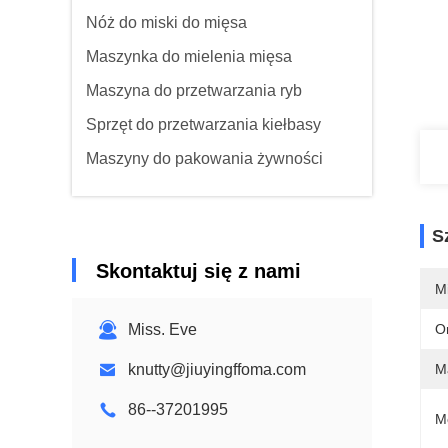
Nóż do miski do mięsa
Maszynka do mielenia mięsa
Maszyna do przetwarzania ryb
Sprzęt do przetwarzania kiełbasy
Maszyny do pakowania żywności
S
Skontaktuj się z nami
M
Miss. Eve
O
knutty@jiuyingffoma.com
Ma
86--37201995
M