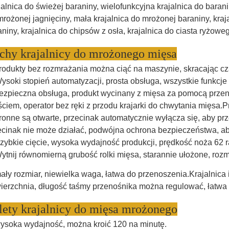
jalnica do świeżej baraniny, wielofunkcyjna krajalnica do barani
mrożonej jagnięciny, mała krajalnica do mrożonej baraniny, kr
aniny, krajalnica do chipsów z osła, krajalnica do ciasta ryżo
chy krajalnicy do mrożonego mięsa
produkty bez rozmrażania można ciąć na maszynie, skracając c
Wysoki stopień automatyzacji, prosta obsługa, wszystkie funkcj
bezpieczna obsługa, produkt wycinany z mięsa za pomocą prz
ściem, operator bez ręki z przodu krajarki do chwytania mięsa.
ronne są otwarte, przecinak automatycznie wyłącza się, aby prz
ecinak nie może działać, podwójna ochrona bezpieczeństwa, a
Szybkie cięcie, wysoka wydajność produkcji, prędkość noża 62 r
Wytnij równomierną grubość rolki mięsa, starannie ułożone, rozmi
mały rozmiar, niewielka waga, łatwa do przenoszenia.Krajalnica
ierzchnia, długość taśmy przenośnika można regulować, łatwa
lety krajalnicy do mięsa mrożonego
wysoka wydajność, można kroić 120 na minutę.