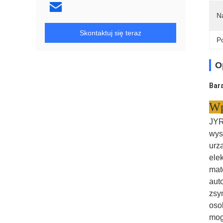
N
Skontaktuj się teraz
Po
O
Bar
Wp
JYR
wys
urz
ele
mat
aut
zsy
oso
mog