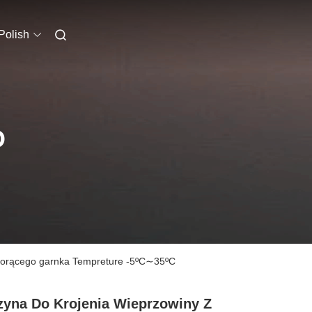
Polish
O
o gorącego garnka Tempreture -5ºC∼35ºC
yna Do Krojenia Wieprzowiny Z