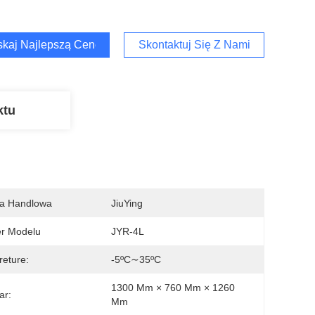
kaj Najlepszą Cenę
Skontaktuj Się Z Nami
ktu
a Handlowa
JiuYing
r Modelu
JYR-4L
eture:
-5ºC∼35ºC
1300 Mm × 760 Mm × 1260 
ar:
Mm