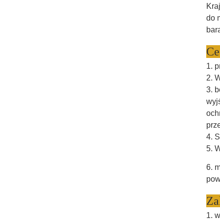
Kra
do 
bar
Ce
1. 
2. 
3. 
wyj
och
prz
4. 
5. 
6. 
pow
Za
1. 