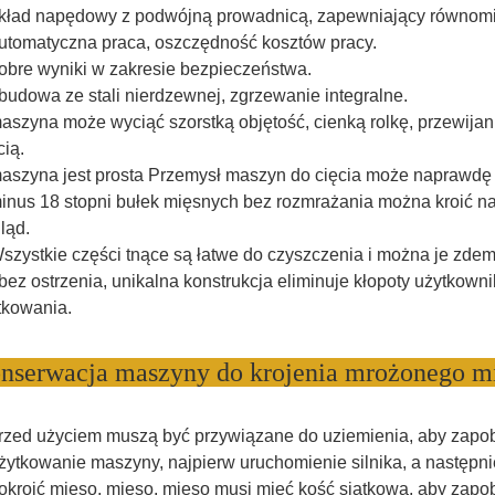
układ napędowy z podwójną prowadnicą, zapewniający równomi
automatyczna praca, oszczędność kosztów pracy.
dobre wyniki w zakresie bezpieczeństwa.
obudowa ze stali nierdzewnej, zgrzewanie integralne.
maszyna może wyciąć szorstką objętość, cienką rolkę, przewijanie
cią.
maszyna jest prosta Przemysł maszyn do cięcia może naprawdę 
minus 18 stopni bułek mięsnych bez rozmrażania można kroić na
ląd.
Wszystkie części tnące są łatwe do czyszczenia i można je zde
 bez ostrzenia, unikalna konstrukcja eliminuje kłopoty użytkown
tkowania.
nserwacja maszyny do krojenia mrożonego m
przed użyciem muszą być przywiązane do uziemienia, aby zapo
użytkowanie maszyny, najpierw uruchomienie silnika, a następni
pokroić mięso, mięso, mięso musi mieć kość siatkową, aby zapo