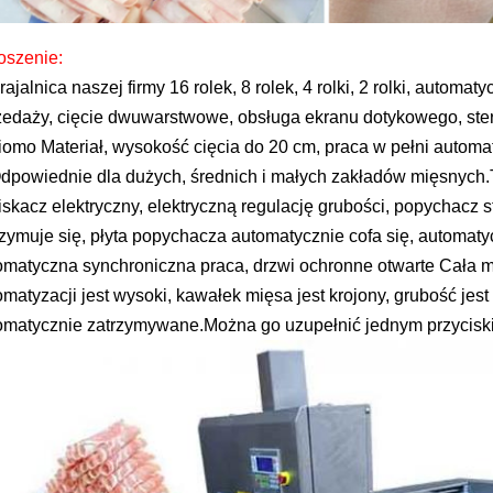
oszenie:
rajalnica naszej firmy 16 rolek, 8 rolek, 4 rolki, 2 rolki, automat
zedaży, cięcie dwuwarstwowe, obsługa ekranu dotykowego, st
iomo Materiał, wysokość cięcia do 20 cm, praca w pełni automa
Odpowiednie dla dużych, średnich i małych zakładów mięsnych.
iskacz elektryczny, elektryczną regulację grubości, popychacz
rzymuje się, płyta popychacza automatycznie cofa się, automat
omatyczna synchroniczna praca, drzwi ochronne otwarte Cała m
omatyzacji jest wysoki, kawałek mięsa jest krojony, grubość jest
omatycznie zatrzymywane.Można go uzupełnić jednym przyciski