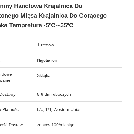
niny Handlowa Krajalnica Do
onego Mięsa Krajalnica Do Gorącego
ka Tempreture -5ºC∼35ºC
1 zestaw
:
Nigotiation
ardowe
Sklejka
wanie:
Dostawy:
5-8 dni roboczych
 Płatności:
L/c, T/T, Western Union
ość Dostaw:
zestaw 100/miesiąc