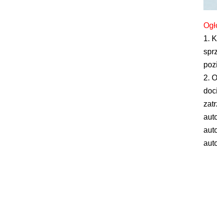
Ogł
1. K
spr
poz
2. 
doc
zat
aut
aut
aut