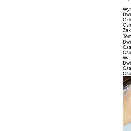
Wym
Dwi
Czt
Osi
Zak
Tem
Dwi
Czt
Osi
Wag
Dwi
Czte
Osi