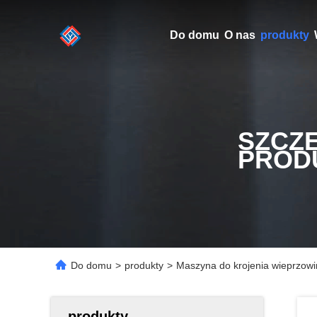
Do domu
O nas
produkty
SZCZ
PROD
Do domu
>
produkty
>
Maszyna do krojenia wieprzowi
produkty