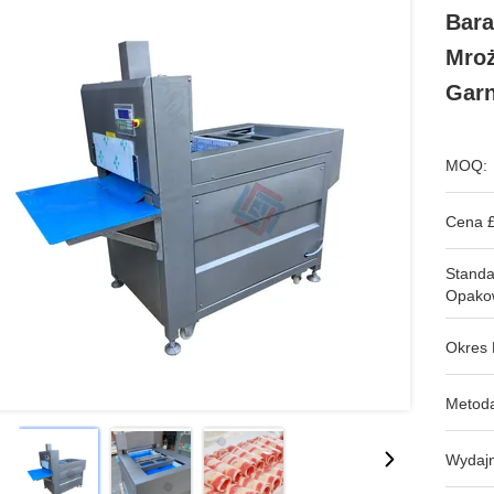
Bara
Mroż
Garn
MOQ:
Cena £
Stand
Opako
Okres 
Metoda
Wydajn