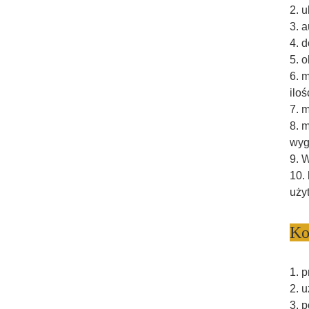
2. 
3. 
4. 
5. 
6. 
iloś
7. 
8. 
wyg
9. 
10.
uży
Ko
1. 
2. 
3. 