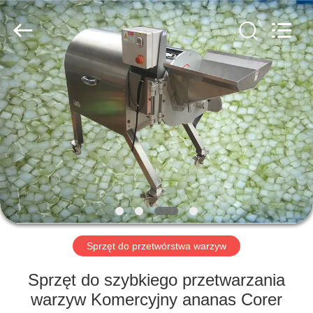
Guangzhou
Jiuying
Food
Machinery
Co.,Ltd.
All
Rights
Reserved.
DO
DOMU
PRODUKTY
POKAZ
VR
O
Sprzęt do przetwórstwa warzyw
NAS
Sprzęt do szybkiego przetwarzania
warzyw Komercyjny ananas Corer