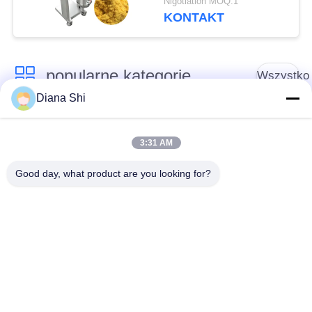
Nigotiation MOQ:1
kruszenia i rozbijania
KONTAKT
żółtek jaj
popularne kategorie
Wszystko
Diana Shi
Sprzęt do
Sprzęt do
przetwarzania
3:31 AM
przetwórstwa warzyw
owoców
Good day, what product are you looking for?
Obieraczka do
Maszyna do krojenia
Owoców I Warzyw
warzyw
Pralka do warzyw
Linia do produkcji
owocowych
sałatek
Maszyna do