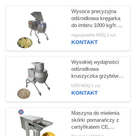
SPRAWY
Wysoce precyzyjna
odśrodkowa kręgarka
POPROŚ
do imbiru 1000 kg/h z
O
głowicą do cięcia 12-
negocjowalne MOQ:1 szt
stacjonarną dla
WYCENĘ
KONTAKT
przetwórców żywności
SITEMAP
Wysokiej wydajności
odśrodkowa
kruszyczka grzybów
POLITYKA
3000 kg/h z pełną
USD MOQ:1 szt
PRYWATNOŚCI
gamą wymiennych
KONTAKT
głowic tnących
Maszyna do mielenia
skórki pomarańczy z
certyfikatem CE,
urządzenie do