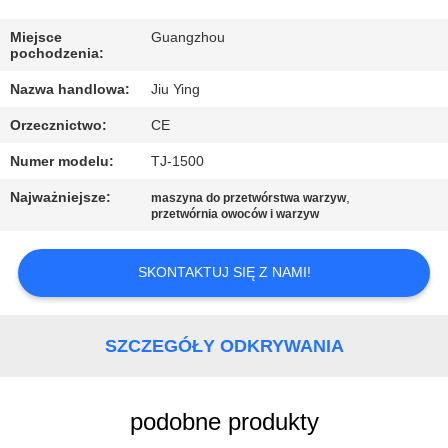
WYCIECZKA
PO
Miejsce
Guangzhou
pochodzenia:
FABRYCE
Nazwa handlowa:
Jiu Ying
Orzecznictwo:
CE
KONTROLA
Numer modelu:
TJ-1500
JAKOŚCI
Najważniejsze:
,
maszyna do przetwórstwa warzyw
przetwórnia owoców i warzyw
SKONTAKTUJ
SIĘ
SKONTAKTUJ SIĘ Z NAMI!
Z
NAMI
SZCZEGÓŁY ODKRYWANIA
NOWOŚCI
podobne produkty