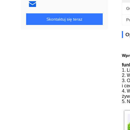
G
Skontaktuj się teraz
Po
O
Wpr
fun
1. L
2. 
3. 
i c
4. 
żyw
5. 