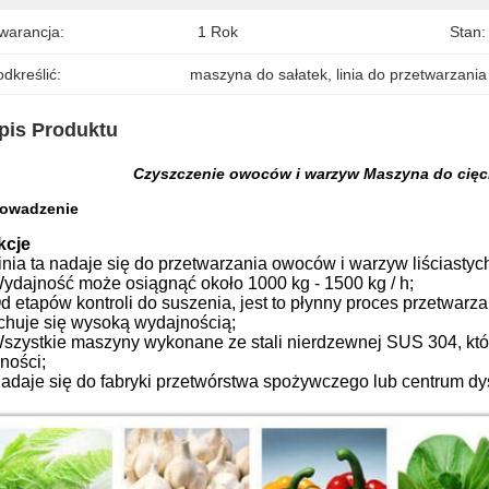
warancja:
1 Rok
Stan:
dkreślić:
maszyna do sałatek
, 
linia do przetwarzania
pis Produktu
Czyszczenie owoców i warzyw Maszyna do cięcia
owadzenie
kcje
inia ta nadaje się do przetwarzania owoców i warzyw liściastych, 
Wydajność może osiągnąć około 1000 kg - 1500 kg / h;
Od etapów kontroli do suszenia, jest to płynny proces przetwarz
echuje się wysoką wydajnością;
Wszystkie maszyny wykonane ze stali nierdzewnej SUS 304, któ
ności;
Nadaje się do fabryki przetwórstwa spożywczego lub centrum dys