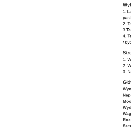
Wyk
1.Ta
past
2. T
3.Ta
4. T
/ by
Str
1. W
2. W
3. N
Głó
Wym
Nap
Moc
Wyd
Wag
Roz
Sze