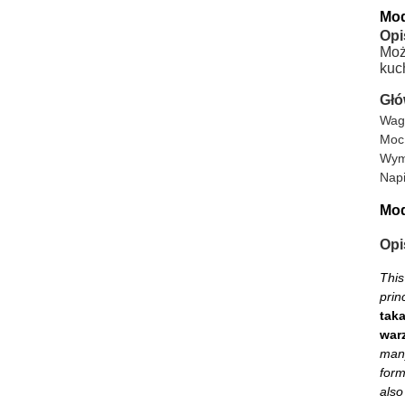
Mod
Opi
Moż
kuc
Głó
Wag
Moc
Wym
Napi
Mod
Opi
This
prin
tak
war
many
form
also