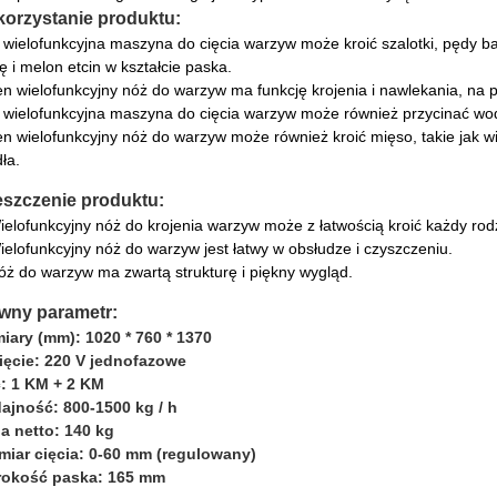
orzystanie produktu:
 wielofunkcyjna maszyna do cięcia warzyw może kroić szalotki, pędy bam
ę i melon etcin w kształcie paska.
en wielofunkcyjny nóż do warzyw ma funkcję krojenia i nawlekania, na p
 wielofunkcyjna maszyna do cięcia warzyw może również przycinać wo
en wielofunkcyjny nóż do warzyw może również kroić mięso, takie jak wi
dła.
eszczenie produktu:
ielofunkcyjny nóż do krojenia warzyw może z łatwością kroić każdy rod
ielofunkcyjny nóż do warzyw jest łatwy w obsłudze i czyszczeniu.
óż do warzyw ma zwartą strukturę i piękny wygląd.
wny parametr:
iary (mm): 1020 * 760 * 1370
ięcie: 220 V jednofazowe
: 1 KM + 2 KM
ajność: 800-1500 kg / h
a netto: 140 kg
miar cięcia: 0-60 mm (regulowany)
rokość paska: 165 mm