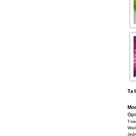
Ta 
Mod
Opi
Tnie
Wiel
Jedn