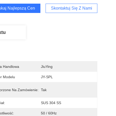
kaj Najlepszą Cenę
Skontaktuj Się Z Nami
ktu
a Handlowa
JiuYing
r Modelu
JY-SPL
orzone Na Zamówienie:
Tak
iał:
SUS 304 SS
otliwość:
50 / 60Hz