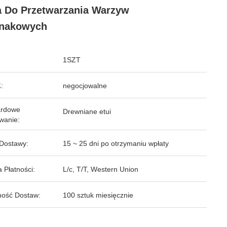
a Do Przetwarzania Warzyw
inakowych
1SZT
:
negocjowalne
ardowe
Drewniane etui
wanie:
Dostawy:
15 ~ 25 dni po otrzymaniu wpłaty
 Płatności:
L/c, T/T, Western Union
ość Dostaw:
100 sztuk miesięcznie