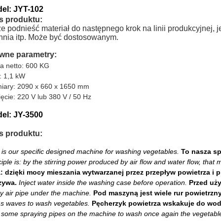
el:
JYT-102
s produktu:
e podnieść materiał do następnego
krok na linii produkcyjnej,
hnia itp. Może
być dostosowanym.
wne parametry:
a netto: 600 KG
: 1,1 kW
iary: 2090 x 660 x 1650 mm
ęcie: 220 V lub 380 V /
50 Hz
el: JY-3500
s produktu:
 is our specific designed machine for washing vegetables.
To nasza sp
ciple is: by the stirring power produced by air flow and water flow, th
a: dzięki mocy mieszania wytwarzanej przez przepływ powietrza i
zywa.
Inject water inside the washing case before operation.
Przed uż
 air pipe under the machine.
Pod maszyną jest wiele rur powietrzn
s waves to wash vegetables.
Pęcherzyk powietrza wskakuje do wody
 some spraying pipes on the machine to wash once again the vegetabl