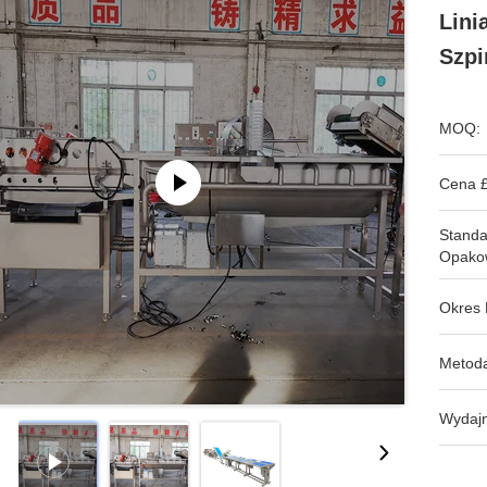
Lini
Szp
MOQ:
Cena £
Stand
Opako
Okres 
Metoda
Wydajn