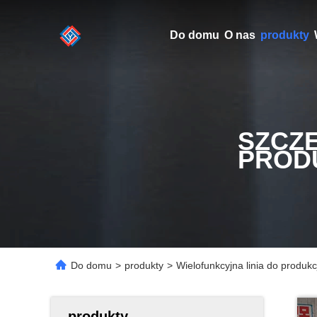
Do domu
O nas
produkty
SZCZ
PROD
Do domu
>
produkty
>
Wielofunkcyjna linia do produkc
produkty