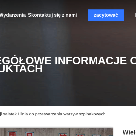
Wydarzenia
Skontaktuj się z nami
zacytować
EGÓŁOWE INFORMACJE 
UKTACH
ji sałatek / linia do przetwarzania warzyw szpinakowych
Wiel