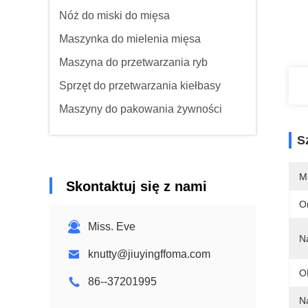
Nóż do miski do mięsa
Maszynka do mielenia mięsa
Maszyna do przetwarzania ryb
Sprzęt do przetwarzania kiełbasy
Maszyny do pakowania żywności
S
M
Skontaktuj się z nami
O
Miss. Eve
N
knutty@jiuyingffoma.com
O
86--37201995
N