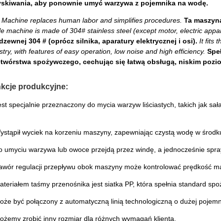
yskiwania, aby ponownie umyć warzywa z pojemnika na wodę.
 Machine replaces human labor and simplifies procedures.
Ta maszyna
e machine is made of 304# stainless steel (except motor, electric appa
dzewnej 304 # (oprócz silnika, aparatury elektrycznej i osi).
It fits
stry, with features of easy operation, low noise and high efficiency.
Spe
etwórstwa spożywczego, cechując się łatwą obsługą, niskim pozi
kcje produkcyjne:
est specjalnie przeznaczony do mycia warzyw liściastych, takich jak sała
ystąpił wyciek na korzeniu maszyny, zapewniając czystą wodę w środk
o umyciu warzywa lub owoce przejdą przez windę, a jednocześnie spr
awór regulacji przepływu obok maszyny może kontrolować prędkość mat
ateriałem taśmy przenośnika jest siatka PP, która spełnia standard spo
oże być połączony z automatyczną linią technologiczną o dużej pojemn
ożemy zrobić inny rozmiar dla różnych wymagań klienta.