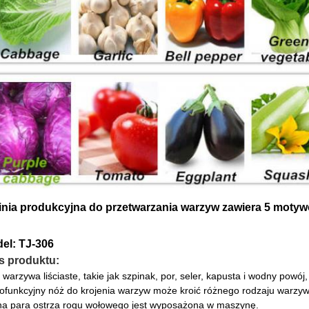
linia produkcyjna do przetwarzania warzyw zawiera 5 motyw
el: TJ-306
s produktu:
 warzywa liściaste, takie jak szpinak, por, seler, kapusta i wodny powój
ofunkcyjny nóż do krojenia warzyw może kroić różnego rodzaju warzywa 
a para ostrza rogu wołowego jest wyposażona w maszynę.