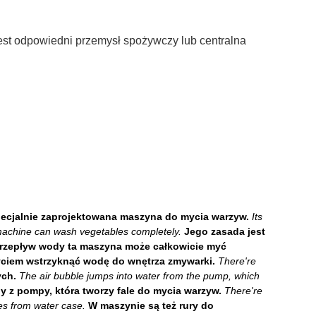
 jest odpowiedni
przemysł spożywczy lub centralna
ecjalnie zaprojektowana maszyna do mycia warzyw.
Its
at machine can wash vegetables completely.
Jego zasada jest
 przepływ wody ta maszyna może całkowicie myć
yciem wstrzyknąć wodę do wnętrza zmywarki.
There're
ych.
The air bubble jumps into water from the pump, which
 z pompy, która tworzy fale do mycia warzyw.
There're
es from water case.
W maszynie są też rury do