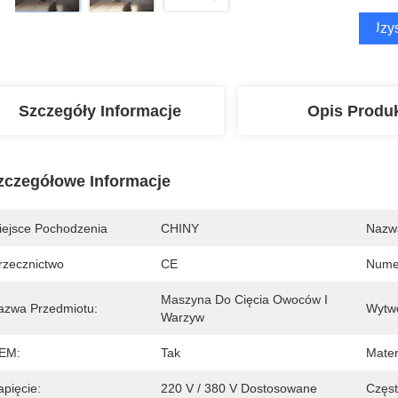
Uzys
Szczegóły Informacje
Opis Produ
zczegółowe Informacje
iejsce Pochodzenia
CHINY
Nazw
rzecznictwo
CE
Nume
Maszyna Do Cięcia Owoców I 
azwa Przedmiotu:
Wytw
Warzyw
EM:
Tak
Mater
apięcie:
220 V / 380 V Dostosowane
Częst