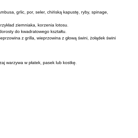
busa, grlic, por, seler, chińską kapustę, ryby, spinage,
rzykład ziemniaka, korzenia lotosu.
dorosty do kwadratowego kształtu.
eprzowina z grilla, wieprzowina z głową świni, żołądek świni
zaj warzywa w płatek, pasek lub kostkę.