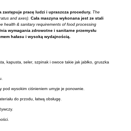
 zastępuje pracę ludzi i upraszcza procedury.
The
ratus and axes).
Cała maszyna wykonana jest ze stali
 the health & sanitary requirements of food processing
łnia wymagania zdrowotne i sanitarne przemysłu
omem hałasu i wysoką wydajnością.
ta, kapusta, seler, szpinak i owoce takie jak jabłko, gruszka
u.
ay pod wysokim ciśnieniem umyje je ponownie.
eriału do przodu, łatwą obsługę.
żywczy.
ości.