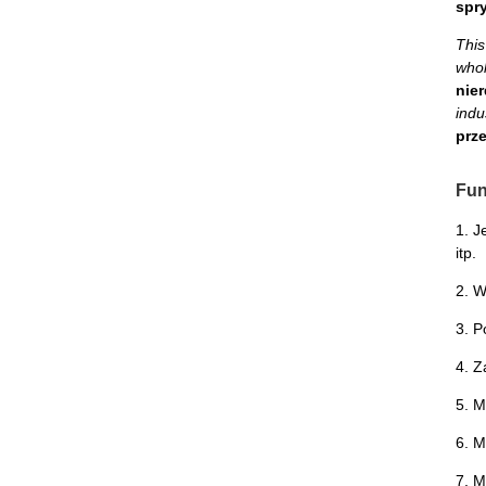
spr
This
whol
nier
indu
prz
Fun
1. J
itp.
2. W
3. P
4. Z
5. M
6. M
7. M