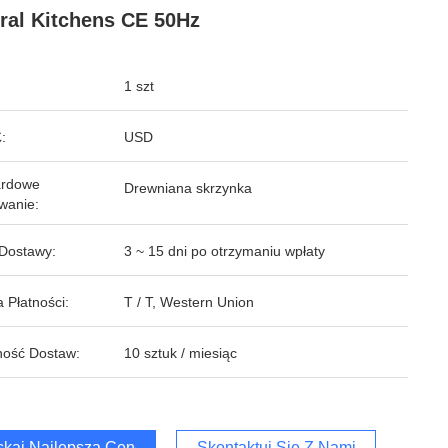
ral Kitchens CE 50Hz
1 szt
:
USD
ardowe
Drewniana skrzynka
wanie:
Dostawy:
3 ~ 15 dni po otrzymaniu wpłaty
 Płatności:
T / T, Western Union
ość Dostaw:
10 sztuk / miesiąc
kaj Najlepszą Cenę
Skontaktuj Się Z Nami