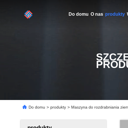
Do domu
O nas
produkty
SZCZ
PROD
Do domu
>
produkty
>
Maszyna do rozdrabniania zie
produkty