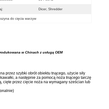
j:
Dicer, Shredder
szyna do cięcia warzyw
produkowana w Chinach z usługą OEM
przez szybki obrót obiektu tnącego, użycie siły
kawałki, a następnie za pomocą noża tnącego tarczę
ą, cięte przez cięcie noża na wymagany sześcian lub
jonalnie)