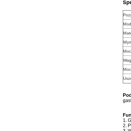
Spe
Poz
Mod
Mate
Wym
Moc
Wag
Moc
Usz
Pod
gas
Fun
1. 
2. 
3. 