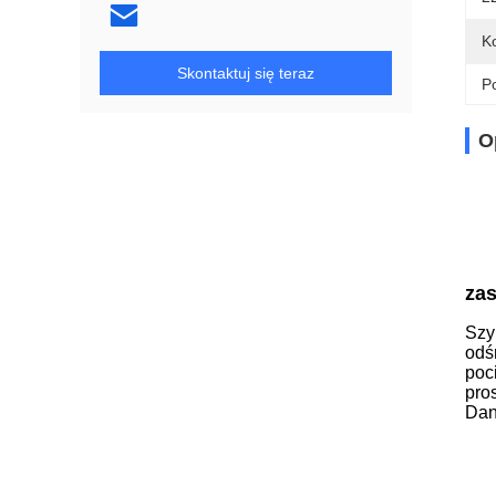
Ko
Skontaktuj się teraz
Po
O
zas
Szy
odś
poc
pro
Dane