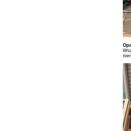
Opa
Wsz
nie