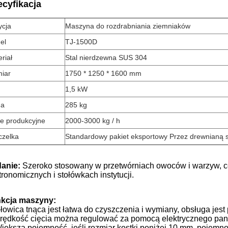
cyfikacja
ycja
Maszyna do rozdrabniania ziemniaków
el
TJ-1500D
riał
Stal nierdzewna SUS 304
iar
1750 * 1250 * 1600 mm
1,5 kW
a
285 kg
e produkcyjne
2000-3000 kg / h
czelka
Standardowy pakiet eksportowy Przez drewnianą 
anie:
Szeroko stosowany w przetwórniach owoców i warzyw, cen
tronomicznych i stołówkach instytucji.
kcja maszyny:
Głowica tnąca jest łatwa do czyszczenia i wymiany, obsługa jest 
Prędkość cięcia można regulować za pomocą elektrycznego pan
Większa pojemność, jeśli rozmiar kostki poniżej 10 mm, pojemn