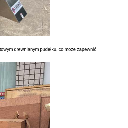
towym drewnianym pudełku, co może zapewnić