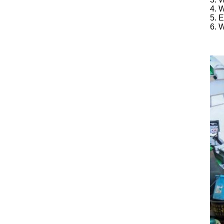
4. 
5. 
6. 