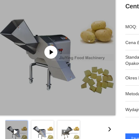
Cent
MOQ:
Cena £
Stand
Opako
Okres 
Metoda
Wydajn
Uzys