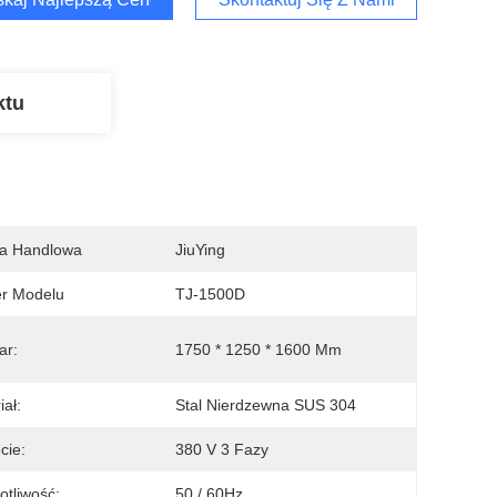
ktu
a Handlowa
JiuYing
r Modelu
TJ-1500D
ar:
1750 * 1250 * 1600 Mm
iał:
Stal Nierdzewna SUS 304
cie:
380 V 3 Fazy
otliwość:
50 / 60Hz