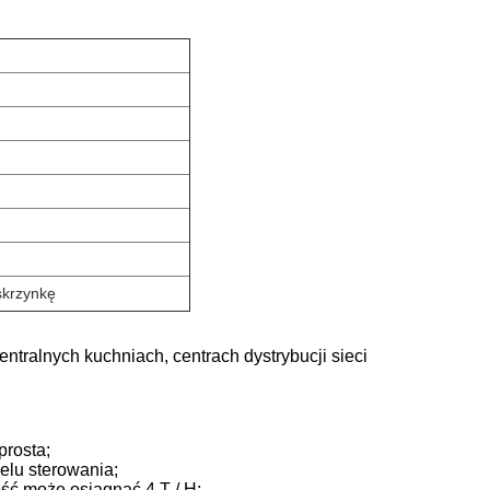
skrzynkę
tralnych kuchniach, centrach dystrybucji sieci
prosta;
elu sterowania;
ość może osiągnąć 4 T / H;