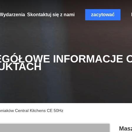
Wydarzenia
Skontaktuj się z nami
zacytować
EGÓŁOWE INFORMACJE 
UKTACH
mniaków Central Kitchens CE 50Hz
Masz