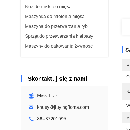
Nóż do miski do mięsa
Maszynka do mielenia mięsa
Maszyna do przetwarzania ryb
Sprzęt do przetwarzania kiełbasy
Maszyny do pakowania żywności
S
M
O
Skontaktuj się z nami
N
Miss. Eve
W
knutty@jiuyingffoma.com
M
86--37201995
2