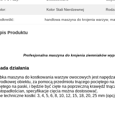
lor:
Kolor Stali Nierdzewnej
Rodza
dkreślić:
handlowa maszyna do krojenia warzyw
, 
ma
pis Produktu
Profesjonalna maszyna do krojenia ziemniaków wy
ada działania
bka maszyna do kostkowania warzyw owocowych jest napędzana 
rodkowej obiektu, za pomocą przedmiotu tnącego pociętego na 
iętego na paski, i będzie być cięte na poprzeczną krawędź tnąc
stopadłościan, specyfikacje cięcia można dostosować.
 techniczne kostki: 3, 4, 5, 6, 8, 10, 12, 15, 18, 20, 25 mm (opc