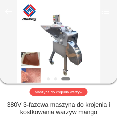
Guangzhou
Jiuying
Food
Machinery
Co.,Ltd.
All
Rights
Reserved.
DO
DOMU
PRODUKTY
POKAZ
VR
O
Maszyna do krojenia warzyw
NAS
380V 3-fazowa maszyna do krojenia i
kostkowania warzyw mango