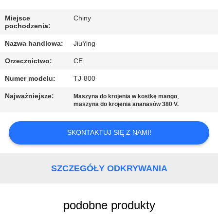
WYCIECZKA
PO
Miejsce
Chiny
pochodzenia:
FABRYCE
Nazwa handlowa:
JiuYing
Orzecznictwo:
CE
KONTROLA
Numer modelu:
TJ-800
JAKOŚCI
Najważniejsze:
,
Maszyna do krojenia w kostkę mango
maszyna do krojenia ananasów 380 V.
SKONTAKTUJ
SIĘ
SKONTAKTUJ SIĘ Z NAMI!
Z
NAMI
SZCZEGÓŁY ODKRYWANIA
NOWOŚCI
podobne produkty