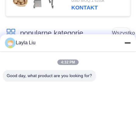
USD MOQ:1 sztuk
dużym wlotem
KONTAKT
popularne kategorie
Wszystko
Layla Liu
Sprzęt do
Sprzęt do
przetwarzania
4:32 PM
przetwórstwa warzyw
owoców
Good day, what product are you looking for?
Obieraczka do
Maszyna do krojenia
Owoców I Warzyw
warzyw
Pralka do warzyw
Linia do produkcji
owocowych
sałatek
Maszyna do