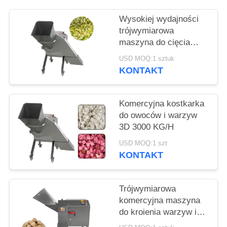
SPRAWY
Wysokiej wydajności
trójwymiarowa
POPROŚ
maszyna do cięcia
O
warzyw i kapusty 1000
USD MOQ:1 sztuk
kg/h
WYCENĘ
KONTAKT
SITEMAP
Komercyjna kostkarka
do owoców i warzyw
3D 3000 KG/H
POLITYKA
USD MOQ:1 szt
PRYWATNOŚCI
KONTAKT
Trójwymiarowa
komercyjna maszyna
do kroienia warzyw i
grzybów 1000 kg/h z