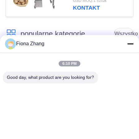
USD MOQ:1 sztuk
dużym wlotem
KONTAKT
popularne kategorie
Wszystko
Fiona Zhang
Sprzęt do
Sprzęt do
przetwarzania
6:10 PM
przetwórstwa warzyw
owoców
Good day, what product are you looking for?
Obieraczka do
Maszyna do krojenia
Owoców I Warzyw
warzyw
Pralka do warzyw
Linia do produkcji
owocowych
sałatek
Maszyna do