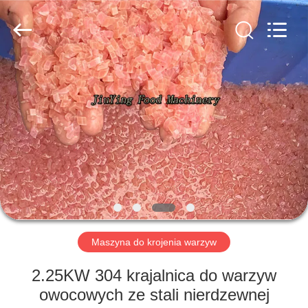
Guangzhou
Jiuying
Food
Machinery
Co.,Ltd.
All
Rights
Reserved.
DO
DOMU
PRODUKTY
POKAZ
VR
O
Maszyna do krojenia warzyw
NAS
2.25KW 304 krajalnica do warzyw
owocowych ze stali nierdzewnej