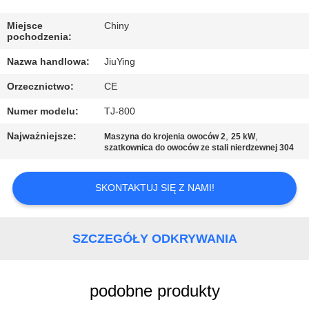
WYCIECZKA
PO
Miejsce
Chiny
pochodzenia:
FABRYCE
Nazwa handlowa:
JiuYing
Orzecznictwo:
CE
KONTROLA
Numer modelu:
TJ-800
JAKOŚCI
Najważniejsze:
,
,
Maszyna do krojenia owoców 2
25 kW
szatkownica do owoców ze stali nierdzewnej 304
SKONTAKTUJ
SIĘ
SKONTAKTUJ SIĘ Z NAMI!
Z
NAMI
SZCZEGÓŁY ODKRYWANIA
NOWOŚCI
podobne produkty