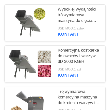
SPRAWY
Wysokiej wydajności
trójwymiarowa
POPROŚ
maszyna do cięcia
O
warzyw i kapusty 1000
USD MOQ:1 sztuk
kg/h
WYCENĘ
KONTAKT
SITEMAP
Komercyjna kostkarka
do owoców i warzyw
3D 3000 KG/H
POLITYKA
USD MOQ:1 szt
PRYWATNOŚCI
KONTAKT
Trójwymiarowa
komercyjna maszyna
do kroienia warzyw i
grzybów 1000 kg/h z