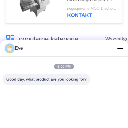
kością i bez kości, z
negocjowalne MOQ:1 jednostka
przyjaznym dla
KONTAKT
użytkownika ekranem
dotykowym
popularne kategorie
Wszystko
Eve
Sprzęt do
Sprzęt do
przetwarzania
8:00 PM
przetwórstwa warzyw
owoców
Good day, what product are you looking for?
Obieraczka do
Maszyna do krojenia
Owoców I Warzyw
warzyw
Pralka do warzyw
Linia do produkcji
owocowych
sałatek