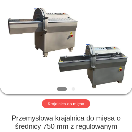
Guangzhou
Jiuying
Food
Machinery
Co.,Ltd.
All
Rights
Reserved.
DO
DOMU
PRODUKTY
POKAZ
VR
O
Krajalnica do mięsa
NAS
Przemysłowa krajalnica do mięsa o
średnicy 750 mm z regulowanym