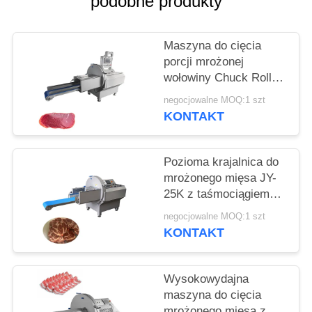
podobne produkty
SPRAWY
Maszyna do cięcia
POPROŚ
porcji mrożonej
O
wołowiny Chuck Roll
WYCENĘ
Slicer z 0,5-30 mm
negocjowalne MOQ:1 szt
regulowalną grubością
KONTAKT
plastra
SITEMAP
Pozioma krajalnica do
mrożonego mięsa JY-
POLITYKA
25K z taśmociągiem
PRYWATNOŚCI
odbiorczym dla firm
negocjowalne MOQ:1 szt
przetwórstwa
KONTAKT
spożywczego
Wysokowydajna
maszyna do cięcia
mrożonego mięsa z