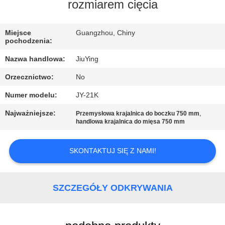
WYCIECZKA
rozmiarem cięcia
PO
Miejsce
Guangzhou, Chiny
FABRYCE
pochodzenia:
Nazwa handlowa:
JiuYing
KONTROLA
Orzecznictwo:
No
JAKOŚCI
Numer modelu:
JY-21K
SKONTAKTUJ
Najważniejsze:
,
Przemysłowa krajalnica do boczku 750 mm
handlowa krajalnica do mięsa 750 mm
SIĘ
Z
SKONTAKTUJ SIĘ Z NAMI!
NAMI
SZCZEGÓŁY ODKRYWANIA
NOWOŚCI