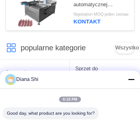
automatycznej
maszyny do cięcia
Nigotiation MOQ:jeden zestaw
kości, zamrożonego
KONTAKT
mięsa wołowego,
krajalnicy, krajalnicy do
wieprzowiny
popularne kategorie
Wszystko
Sprzęt do
Sprzęt do
przetwarzania
przetwórstwa warzyw
Diana Shi
owoców
6:16 PM
Obieraczka do
Maszyna do krojenia
Owoców I Warzyw
warzyw
Good day, what product are you looking for?
Pralka do warzyw
Linia do produkcji
owocowych
sałatek