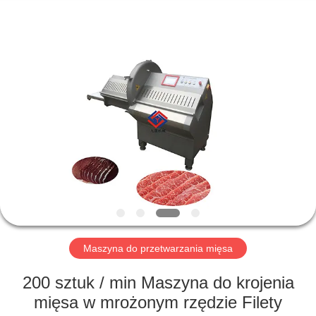
Guangzhou
Jiuying
Food
Machinery
Co.,Ltd.
All
Rights
Reserved.
DO
DOMU
PRODUKTY
POKAZ
VR
O
Maszyna do przetwarzania mięsa
NAS
200 sztuk / min Maszyna do krojenia
mięsa w mrożonym rzędzie Filety