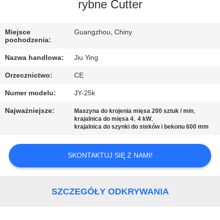
WYCIECZKA
rybne Cutter
PO
Miejsce
Guangzhou, Chiny
FABRYCE
pochodzenia:
Nazwa handlowa:
Jiu Ying
KONTROLA
Orzecznictwo:
CE
JAKOŚCI
Numer modelu:
JY-25k
SKONTAKTUJ
Najważniejsze:
,
Maszyna do krojenia mięsa 200 sztuk / min
,
,
krajalnica do mięsa 4
4 kW
SIĘ
krajalnica do szynki do steków i bekonu 600 mm
Z
SKONTAKTUJ SIĘ Z NAMI!
NAMI
NOWOŚCI
SZCZEGÓŁY ODKRYWANIA