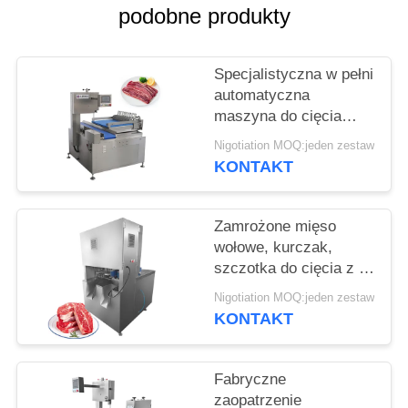
SPRAWY
podobne produkty
POPROŚ
Specjalistyczna w pełni
O
automatyczna
maszyna do cięcia
WYCENĘ
kości Cięgacz mięsa
Nigotiation MOQ:jeden zestaw
Cięgacz wieprzowin
KONTAKT
SITEMAP
Zamrożone mięso
POLITYKA
wołowe, kurczak,
PRYWATNOŚCI
szczotka do cięcia z 8
sztuk ostrza
Nigotiation MOQ:jeden zestaw
KONTAKT
Fabryczne
zaopatrzenie