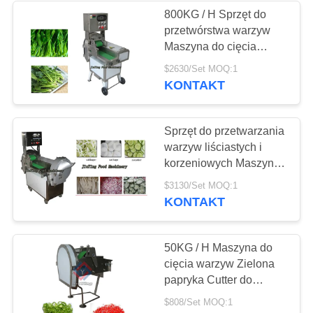
800KG / H Sprzęt do
przetwórstwa warzyw
25
Maszyna do cięcia
Nóż do miski do
krajalnic kokosowych ze
$2630/Set MOQ:1
stali nierdzewnej
KONTAKT
mięsa
Sprzęt do przetwarzania
warzyw liściastych i
korzeniowych Maszyna
do krojenia owoców
29
$3130/Set MOQ:1
220V
KONTAKT
Maszynka do
mielenia mięsa
50KG / H Maszyna do
cięcia warzyw Zielona
papryka Cutter do
zielonej cebuli do
$808/Set MOQ:1
restauracji