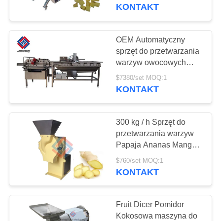
WYCIECZKA
KONTAKT
PO
FABRYCE
OEM Automatyczny
77
sprzęt do przetwarzania
maszyna do
warzyw owocowych
KONTROLA
Myjka do mrożonego
krojenia mięsa
$7380/set MOQ:1
JAKOŚCI
mięsa
KONTAKT
SKONTAKTUJ
300 kg / h Sprzęt do
SIĘ
przetwarzania warzyw
Z
Papaja Ananas Mango
124
Truskawka Melon Jabłko
NAMI
$760/set MOQ:1
Kiwi Krajalnica
KONTAKT
Piła mięsna
NOWOŚCI
Fruit Dicer Pomidor
Kokosowa maszyna do