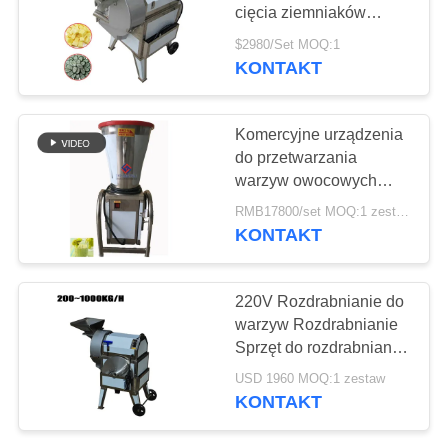
SPRAWY
cięcia ziemniaków
Maszyna do krojenia
$2980/Set MOQ:1
warzyw korzeniowych
POPROŚ
KONTAKT
42
O
Maszyna próżniowa
WYCENĘ
Komercyjne urządzenia
do przetwarzania
warzyw owocowych
SITEMAP
Maszyna do produkcji
RMB17800/set MOQ:1 zestaw
soków ziemniaczanych
KONTAKT
POLITYKA
14
PRYWATNOŚCI
220V Rozdrabnianie do
maszyna do
warzyw Rozdrabnianie
Sprzęt do rozdrabniania
zmiękczenia mięsa
/ Maszyna do robienia
USD 1960 MOQ:1 zestaw
chipsów
KONTAKT
ziemniaczanych warzyw
korzeniowych