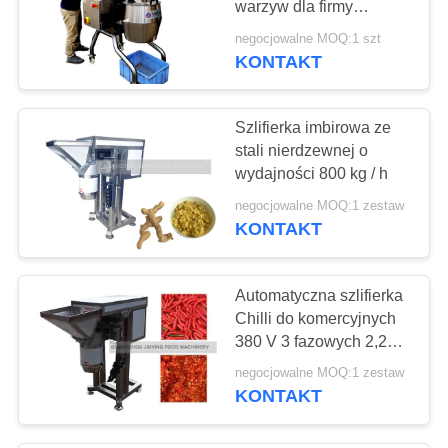
warzyw dla firmy
74
spożywczej
negocjowalne MOQ:1 szt
Obieraczka do
KONTAKT
Owoców I Warzyw
Szlifierka imbirowa ze
stali nierdzewnej o
wydajności 800 kg / h
negocjowalne MOQ:1 zestaw
KONTAKT
59
Maszyna do
Automatyczna szlifierka
krojenia warzyw
Chilli do komercyjnych
380 V 3 fazowych 2,25
kW
negocjowalne MOQ:1 zestaw
KONTAKT
99