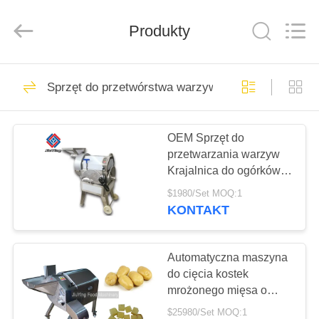
Guangzhou
Jiuying
Food
Produkty
Machinery
Co.,Ltd.
All
Rights
Reserved.
DO
255
Sprzęt do przetwórstwa warzyw
DOMU
Maszyna do
przetwarzania
OEM Sprzęt do
PRODUKTY
przetwarzania warzyw
mięsa
Krajalnica do ogórków
POKAZ
Maszyna do cięcia
$1980/Set MOQ:1
kostek cebuli
VR
KONTAKT
ziemniaków
213
O
Automatyczna maszyna
Krajalnica do mięsa
do cięcia kostek
NAS
mrożonego mięsa o
wydajności 600 kg / h
$25980/Set MOQ:1