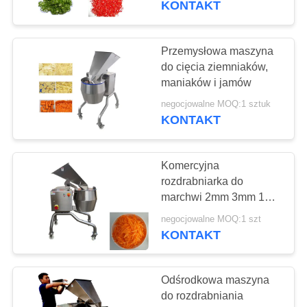
KONTAKT
476
Sprzęt do
Przemysłowa maszyna
do cięcia ziemniaków,
przetwórstwa
maniaków i jamów
warzyw
negocjowalne MOQ:1 sztuk
KONTAKT
Komercyjna
89
rozdrabniarka do
Sprzęt do
marchwi 2mm 3mm 1T /
H 3T / H
przetwarzania
negocjowalne MOQ:1 szt
KONTAKT
owoców
Odśrodkowa maszyna
do rozdrabniania