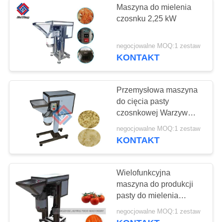
Maszyna do mielenia
Pralka do warzyw
czosnku 2,25 kW
owocowych
negocjowalne MOQ:1 zestaw
KONTAKT
Przemysłowa maszyna
do cięcia pasty
21
czosnkowej Warzyw
Linia do produkcji
Smashed Machinery
negocjowalne MOQ:1 zestaw
KONTAKT
sałatek
Wielofunkcyjna
maszyna do produkcji
pasty do mielenia
pomidorów 304 ze stali
32
negocjowalne MOQ:1 zestaw
nierdzewnej