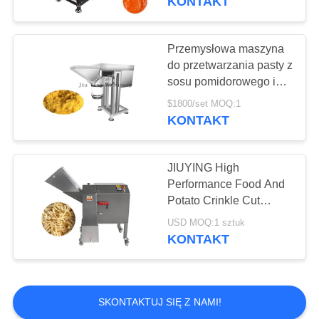
KONTAKT
Maszyna do
przetwarzania ryb
Przemysłowa maszyna
do przetwarzania pasty z
sosu pomidorowego i
chili / maszyna do
$1800/set MOQ:1
wytwarzania pasty z
KONTAKT
czosnku i imbiru
20
Sprzęt do
JIUYING High
Performance Food And
przetwarzania
Potato Crinkle Cut
French Fries Cutting
kiełbasy
USD MOQ:1 sztuk
Machine (JiUYING
KONTAKT
wysokiej wydajności
maszyna do cięcia
frytek)
32
SKONTAKTUJ SIĘ Z NAMI!